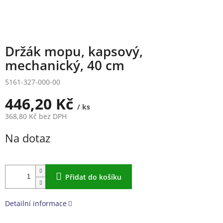
Držák mopu, kapsový,
mechanický, 40 cm
5161-327-000-00
446,20 Kč
/ ks
368,80 Kč bez DPH
Měrná
Na dotaz
cena:
Přidat do košíku
Detailní informace