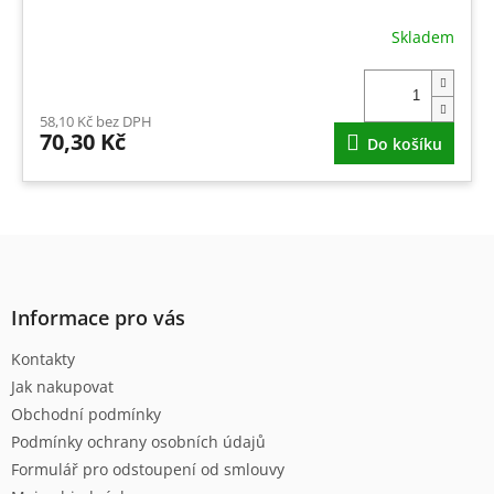
Skladem
58,10 Kč bez DPH
70,30 Kč
Do košíku
Z
á
p
a
Informace pro vás
t
Kontakty
í
Jak nakupovat
Obchodní podmínky
Podmínky ochrany osobních údajů
Formulář pro odstoupení od smlouvy