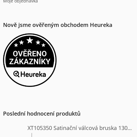
Moje objednávka
Nově jsme ověřeným obchodem Heureka
Poslední hodnocení produktů
XT105350 Satinační válcová bruska 1300W
|
Hodnocení produktu je 4 z 5 hvězdiček.