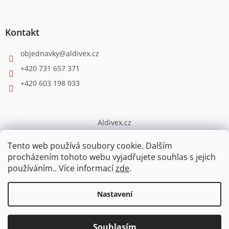
Kontakt
objednavky
@
aldivex.cz
+420 731 657 371
+420 603 198 033
Aldivex.cz
broušení
Tento web používá soubory cookie. Dalším
procházením tohoto webu vyjadřujete souhlas s jejich
používáním.. Více informací
zde
.
Vytvořil Shoptet
Nastavení
PŘI OBJEDNÁVCE NAD 5000,-Kč sleva 3%, nad 7000,-Kč sleva 4%
Copyright 2026
ESHOP.ALDIVEX
. Všechna práva vyhrazena.
z celé částky. Při opakovaných odběrech individuální ceny!
Souhlasím
Upravit nastavení cookies