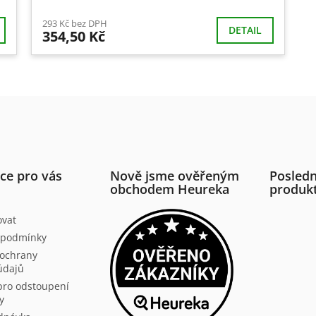
293 Kč bez DPH
DETAIL
354,50 Kč
O
v
l
á
d
a
c
í
ce pro vás
Nově jsme ověřeným
Posledn
p
obchodem Heureka
produk
r
v
ovat
k
 podmínky
y
v
ochrany
ý
údajů
p
pro odstoupení
i
y
s