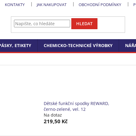
KONTAKTY
JAK NAKUPOVAT
OBCHODNÍ PODMÍNKY
P
HLEDAT
PÁSKY, ETIKETY
CHEMICKO-TECHNICKÉ VÝROBKY
NÁŘA
Dětské funkční spodky REWARD,
černo-zelené, vel. 12
Na dotaz
219,50 Kč