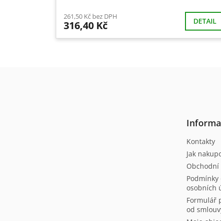
261,50 Kč bez DPH
DETAIL
316,40 Kč
Z
á
p
a
t
Informa
í
Kontakty
Jak nakup
Obchodní
Podmínky 
osobních 
Formulář 
od smlouv