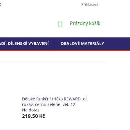
ODMÍNKY OCHRANY OSOBNÍCH ÚDAJŮ
FORMULÁŘ PRO ODSTOUPEN
Přihlášení
NÁKUPNÍ
Prázdný košík
KOŠÍK
DÍ, DÍLENSKÉ VYBAVENÍ
OBALOVÉ MATERIÁLY
DROGE
Dětské funkční tričko REWARD, dl.
rukáv, černo-zelené, vel. 12
Na dotaz
219,50 Kč