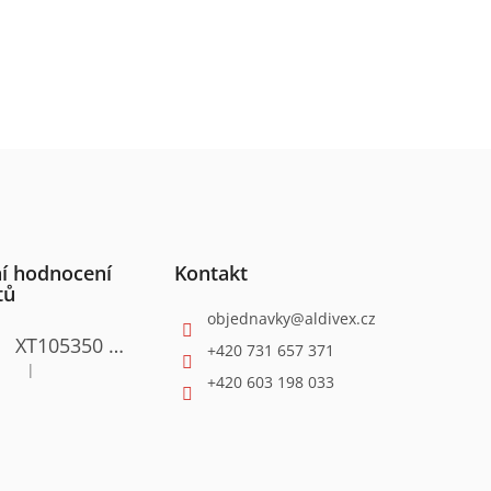
í hodnocení
Kontakt
tů
objednavky
@
aldivex.cz
XT105350 Satinační válcová bruska 1300W
+420 731 657 371
|
Hodnocení produktu je 4 z 5 hvězdiček.
+420 603 198 033