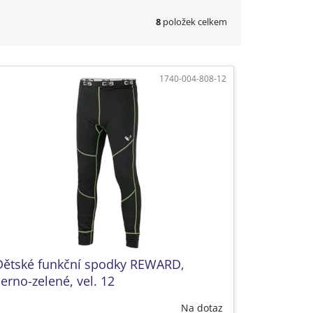
8
položek celkem
1740-004-808-12
Dětské funkční spodky REWARD,
erno-zelené, vel. 12
Na dotaz