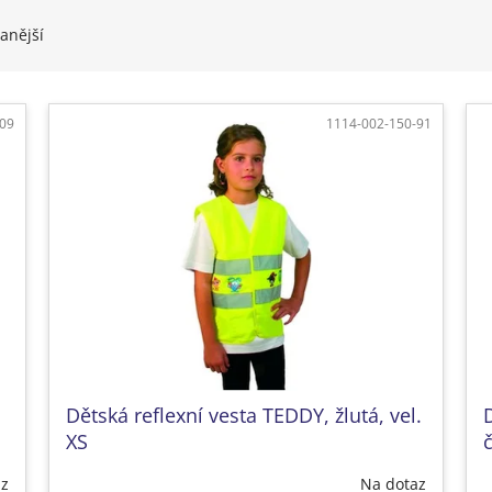
anější
-09
1114-002-150-91
Dětská reflexní vesta TEDDY, žlutá, vel.
XS
č
az
Na dotaz