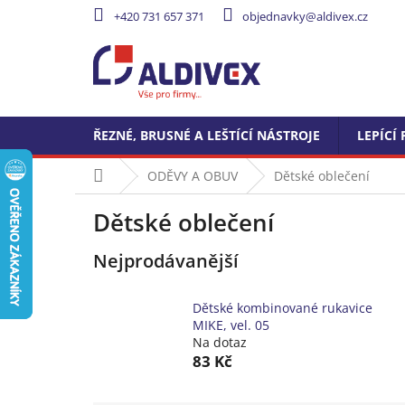
Přejít
+420 731 657 371
objednavky@aldivex.cz
na
obsah
ŘEZNÉ, BRUSNÉ A LEŠTÍCÍ NÁSTROJE
LEPÍCÍ 
Domů
ODĚVY A OBUV
Dětské oblečení
Dětské oblečení
Nejprodávanější
Dětské kombinované rukavice
MIKE, vel. 05
Na dotaz
83 Kč