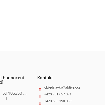
í hodnocení
Kontakt
tů
objednavky
@
aldivex.cz
XT105350 Satinační válcová bruska 1300W
+420 731 657 371
|
Hodnocení produktu je 4 z 5 hvězdiček.
+420 603 198 033