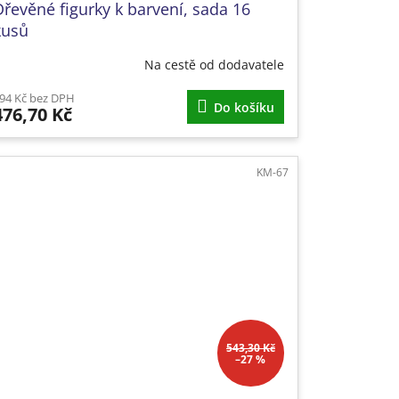
Dřevěné figurky k barvení, sada 16
kusů
Na cestě od dodavatele
94 Kč bez DPH
Do košíku
476,70 Kč
KM-67
543,30 Kč
–27 %