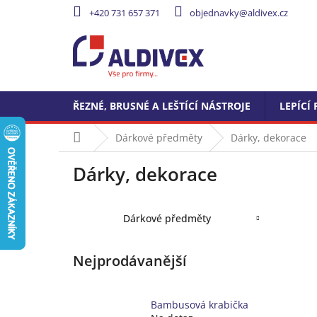
Přejít
+420 731 657 371
objednavky@aldivex.cz
na
obsah
ŘEZNÉ, BRUSNÉ A LEŠTÍCÍ NÁSTROJE
LEPÍCÍ 
Domů
Dárkové předměty
Dárky, dekorace
Dárky, dekorace
Dárkové předměty
Nejprodávanější
Bambusová krabička