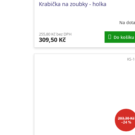
Krabička na zoubky - holka
Na dot
255,80 Kč bez DPH
Do košíku
309,50 Kč
KS-
203,30 Kč
–24 %