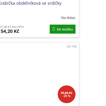
Krabička obdélníková se srdíčky
Na dotaz
27,40 Kč bez DPH
Do košíku
154,20 Kč
DS-140
95,60 Kč
–25 %