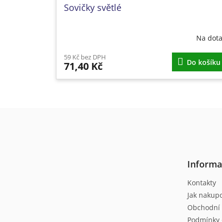
Sovičky světlé
Na dot
59 Kč bez DPH
Do košíku
71,40 Kč
Z
á
p
a
t
Informa
í
Kontakty
Jak nakup
Obchodní
Podmínky 