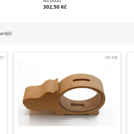
Na dotaz
302,50 Kč
anější
07
DK-308