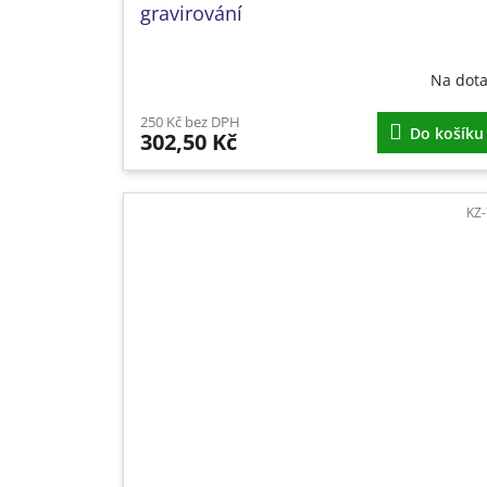
gravirování
Na dot
250 Kč bez DPH
Do košíku
302,50 Kč
KZ