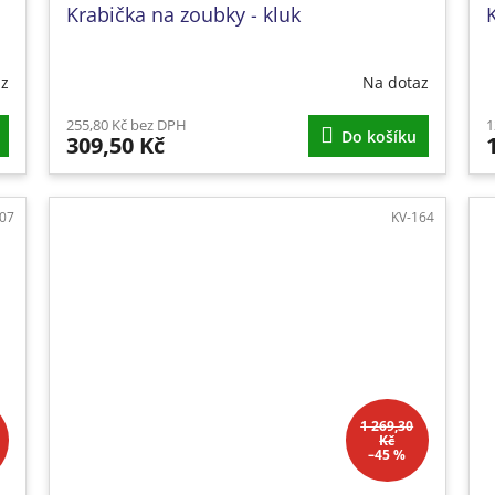
Krabička na zoubky - kluk
az
Na dotaz
255,80 Kč bez DPH
1
Do košíku
309,50 Kč
107
KV-164
1 269,30
Kč
–45 %