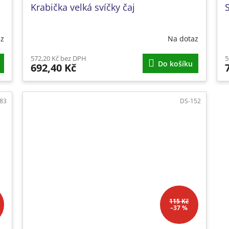
Krabička velká svíčky čaj
az
Na dotaz
572,20 Kč bez DPH
5
Do košíku
692,40 Kč
83
DS-152
115 Kč
–37 %