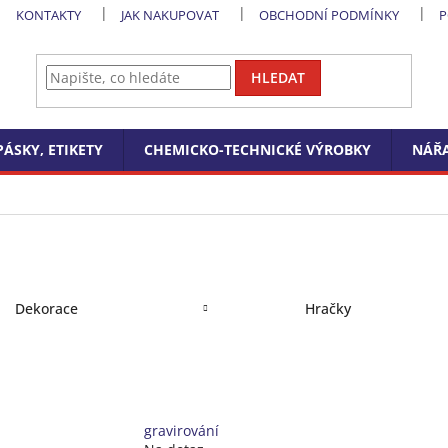
KONTAKTY
JAK NAKUPOVAT
OBCHODNÍ PODMÍNKY
P
HLEDAT
PÁSKY, ETIKETY
CHEMICKO-TECHNICKÉ VÝROBKY
NÁŘA
Dekorace
Hračky
gravirování