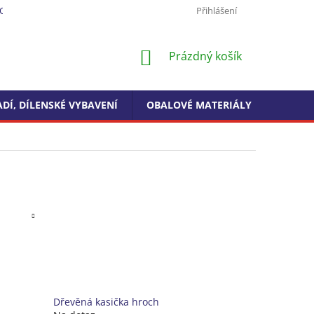
ODMÍNKY OCHRANY OSOBNÍCH ÚDAJŮ
FORMULÁŘ PRO ODSTOUPEN
Přihlášení
NÁKUPNÍ
Prázdný košík
KOŠÍK
DÍ, DÍLENSKÉ VYBAVENÍ
OBALOVÉ MATERIÁLY
DROGE
Dřevěná kasička hroch