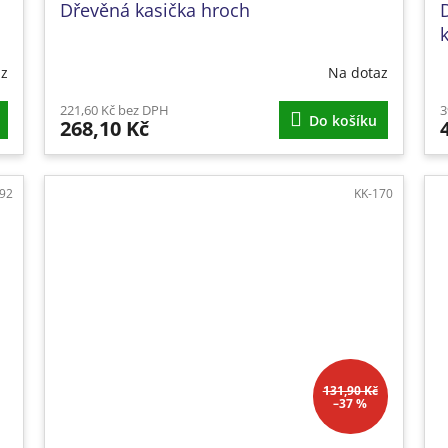
Dřevěná kasička hroch
az
Na dotaz
221,60 Kč bez DPH
3
Do košíku
268,10 Kč
92
KK-170
131,90 Kč
–37 %