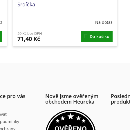
Srdíčka
az
Na dotaz
59 Kč bez DPH
Do košíku
71,40 Kč
O
v
l
á
d
a
c
í
ce pro vás
Nově jsme ověřeným
Posledn
p
obchodem Heureka
produk
r
v
ovat
k
 podmínky
y
v
ochrany