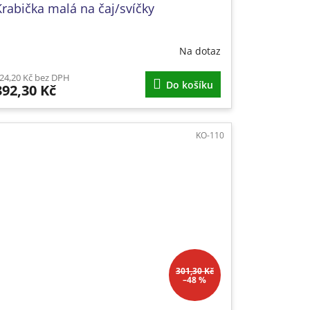
Krabička malá na čaj/svíčky
Na dotaz
24,20 Kč bez DPH
Do košíku
392,30 Kč
KO-110
301,30 Kč
–48 %