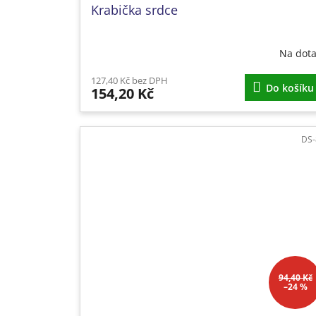
Krabička srdce
Na dot
127,40 Kč bez DPH
Do košíku
154,20 Kč
DS-
94,40 Kč
–24 %