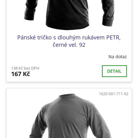
k
t
ů
Pánské tričko s dlouhým rukávem PETR,
černé vel. 92
Na dotaz
138 Kč bez DPH
DETAIL
167 Kč
1620-001-711-92