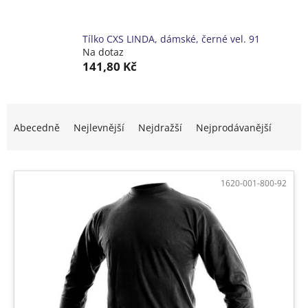
Tílko CXS LINDA, dámské, černé vel. 91
Na dotaz
141,80 Kč
Ř
a
Abecedně
Nejlevnější
Nejdražší
Nejprodávanější
z
e
V
n
ý
í
1620-001-800-92
p
p
i
r
s
o
p
d
r
u
o
k
d
t
u
ů