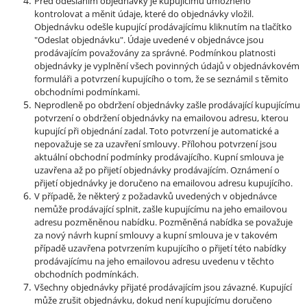
Před odesláním objednávky je kupujícímu umožněno
kontrolovat a měnit údaje, které do objednávky vložil.
Objednávku odešle kupující prodávajícímu kliknutím na tlačítko
"Odeslat objednávku". Údaje uvedené v objednávce jsou
prodávajícím považovány za správné. Podmínkou platnosti
objednávky je vyplnění všech povinných údajů v objednávkovém
formuláři a potvrzení kupujícího o tom, že se seznámil s těmito
obchodními podmínkami.
Neprodleně po obdržení objednávky zašle prodávající kupujícímu
potvrzení o obdržení objednávky na emailovou adresu, kterou
kupující při objednání zadal. Toto potvrzení je automatické a
nepovažuje se za uzavření smlouvy. Přílohou potvrzení jsou
aktuální obchodní podmínky prodávajícího. Kupní smlouva je
uzavřena až po přijetí objednávky prodávajícím. Oznámení o
přijetí objednávky je doručeno na emailovou adresu kupujícího.
V případě, že některý z požadavků uvedených v objednávce
nemůže prodávající splnit, zašle kupujícímu na jeho emailovou
adresu pozměněnou nabídku. Pozměněná nabídka se považuje
za nový návrh kupní smlouvy a kupní smlouva je v takovém
případě uzavřena potvrzením kupujícího o přijetí této nabídky
prodávajícímu na jeho emailovou adresu uvedenu v těchto
obchodních podmínkách.
Všechny objednávky přijaté prodávajícím jsou závazné. Kupující
může zrušit objednávku, dokud není kupujícímu doručeno