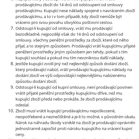
prodávajícímu zboží do 14 dnů od odstoupení od smlouvy
prodávajícímu. Kupující nese náklady spojené s navrácením zboží
prodávajícímu, a to i v tom případě, kdy zboží nemůže být
vráceno pro svou povahu obvyklou poštovní cestou.
Odstoupí-li kupující od smlouvy, vrátí mu prodávající
bezodkladně, nejpozději však do 14 dnů od odstoupení od
smlouvy, všechny peněžní prostředky za zboží, které od něho
přijal, a to stejným způsobem. Prodávající vrátí kupujícímu přijaté
peněžení prostředky jiným způsobem jen tehdy, pokud s tím
kupující souhlasí a pokud mu tím nevzniknou další náklady.
Jestliže kupující zvolil jiný než nejlevnější způsob dodání zboží,
který prodávající nabízí, vrátí prodávající kupujícímu náklady na
dodání zboží ve výši odpovídající nejlevnějšímu nabízenému
způsobu dodání zboží.
Odstoupí-li kupující od kupní smlouvy, není prodávající povinen
vrátit přijaté peněžní prostředky kupujícímu dříve, než mu
kupující zboží předá nebo prokáže, že zboží prodávajícímu
odeslal.
Zboží musí vrátit kupující prodávajícímu nepoškozené,
neopotřebené a neznečištěné a je-li to možné, v původním obalu.
Nárok na náhradu škody vzniklé na zboží je prodávající oprávněn
jednostranně započíst proti nároku kupujícího na vrácení kupní
ceny.