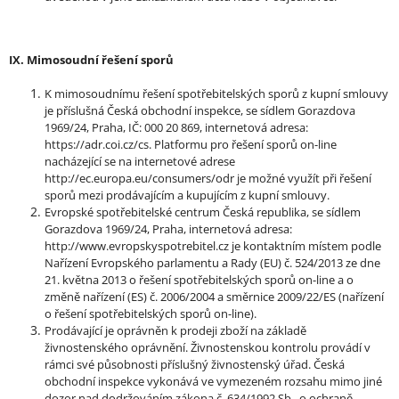
IX. Mimosoudní řešení sporů
K mimosoudnímu řešení spotřebitelských sporů z kupní smlouvy
je příslušná Česká obchodní inspekce, se sídlem Gorazdova
1969/24, Praha, IČ: 000 20 869, internetová adresa:
https://adr.coi.cz/cs. Platformu pro řešení sporů on-line
nacházející se na internetové adrese
http://ec.europa.eu/consumers/odr je možné využít při řešení
sporů mezi prodávajícím a kupujícím z kupní smlouvy.
Evropské spotřebitelské centrum Česká republika, se sídlem
Gorazdova 1969/24, Praha, internetová adresa:
http://www.evropskyspotrebitel.cz je kontaktním místem podle
Nařízení Evropského parlamentu a Rady (EU) č. 524/2013 ze dne
21. května 2013 o řešení spotřebitelských sporů on-line a o
změně nařízení (ES) č. 2006/2004 a směrnice 2009/22/ES (nařízení
o řešení spotřebitelských sporů on-line).
Prodávající je oprávněn k prodeji zboží na základě
živnostenského oprávnění. Živnostenskou kontrolu provádí v
rámci své působnosti příslušný živnostenský úřad. Česká
obchodní inspekce vykonává ve vymezeném rozsahu mimo jiné
dozor nad dodržováním zákona č. 634/1992 Sb., o ochraně