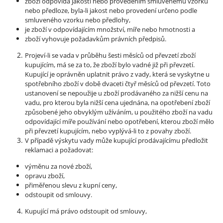
zboží odpovídá jakostí nebo provedením smluvenému vzorku
nebo předloze, byla-li jakost nebo provedení určeno podle
smluveného vzorku nebo předlohy,
je zboží v odpovídajícím množství, míře nebo hmotnosti a
zboží vyhovuje požadavkům právních předpisů.
Projeví-li se vada v průběhu šesti měsíců od převzetí zboží
kupujícím, má se za to, že zboží bylo vadné již při převzetí.
Kupující je oprávněn uplatnit právo z vady, která se vyskytne u
spotřebního zboží v době dvaceti čtyř měsíců od převzetí. Toto
ustanovení se nepoužije u zboží prodávaného za nižší cenu na
vadu, pro kterou byla nižší cena ujednána, na opotřebení zboží
způsobené jeho obvyklým užíváním, u použitého zboží na vadu
odpovídající míře používání nebo opotřebení, kterou zboží mělo
při převzetí kupujícím, nebo vyplývá-li to z povahy zboží.
V případě výskytu vady může kupující prodávajícímu předložit
reklamaci a požadovat:
výměnu za nové zboží,
opravu zboží,
přiměřenou slevu z kupní ceny,
odstoupit od smlouvy.
Kupující má právo odstoupit od smlouvy,