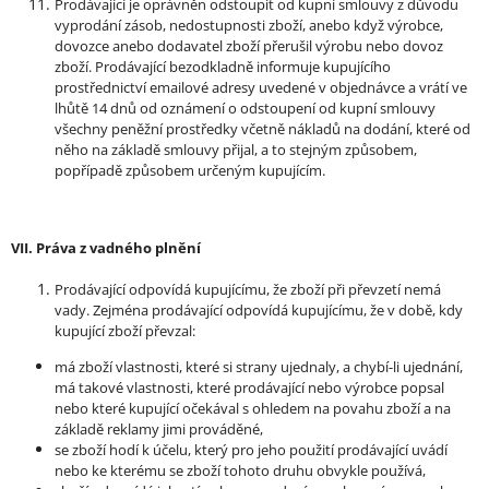
Prodávající je oprávněn odstoupit od kupní smlouvy z důvodu
vyprodání zásob, nedostupnosti zboží, anebo když výrobce,
dovozce anebo dodavatel zboží přerušil výrobu nebo dovoz
zboží. Prodávající bezodkladně informuje kupujícího
prostřednictví emailové adresy uvedené v objednávce a vrátí ve
lhůtě 14 dnů od oznámení o odstoupení od kupní smlouvy
všechny peněžní prostředky včetně nákladů na dodání, které od
něho na základě smlouvy přijal, a to stejným způsobem,
popřípadě způsobem určeným kupujícím.
VII. Práva z vadného plnění
Prodávající odpovídá kupujícímu, že zboží při převzetí nemá
vady. Zejména prodávající odpovídá kupujícímu, že v době, kdy
kupující zboží převzal:
má zboží vlastnosti, které si strany ujednaly, a chybí-li ujednání,
má takové vlastnosti, které prodávající nebo výrobce popsal
nebo které kupující očekával s ohledem na povahu zboží a na
základě reklamy jimi prováděné,
se zboží hodí k účelu, který pro jeho použití prodávající uvádí
nebo ke kterému se zboží tohoto druhu obvykle používá,