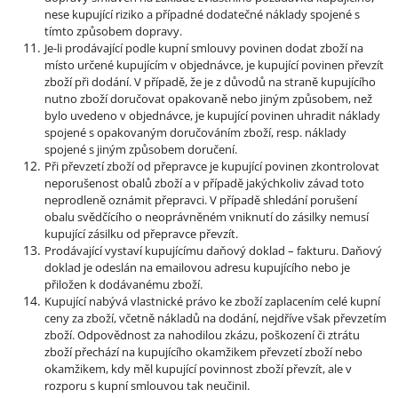
nese kupující riziko a případné dodatečné náklady spojené s
tímto způsobem dopravy.
Je-li prodávající podle kupní smlouvy povinen dodat zboží na
místo určené kupujícím v objednávce, je kupující povinen převzít
zboží při dodání. V případě, že je z důvodů na straně kupujícího
nutno zboží doručovat opakovaně nebo jiným způsobem, než
bylo uvedeno v objednávce, je kupující povinen uhradit náklady
spojené s opakovaným doručováním zboží, resp. náklady
spojené s jiným způsobem doručení.
Při převzetí zboží od přepravce je kupující povinen zkontrolovat
neporušenost obalů zboží a v případě jakýchkoliv závad toto
neprodleně oznámit přepravci. V případě shledání porušení
obalu svědčícího o neoprávněném vniknutí do zásilky nemusí
kupující zásilku od přepravce převzít.
Prodávající vystaví kupujícímu daňový doklad – fakturu. Daňový
doklad je odeslán na emailovou adresu kupujícího nebo je
přiložen k dodávanému zboží.
Kupující nabývá vlastnické právo ke zboží zaplacením celé kupní
ceny za zboží, včetně nákladů na dodání, nejdříve však převzetím
zboží. Odpovědnost za nahodilou zkázu, poškození či ztrátu
zboží přechází na kupujícího okamžikem převzetí zboží nebo
okamžikem, kdy měl kupující povinnost zboží převzít, ale v
rozporu s kupní smlouvou tak neučinil.