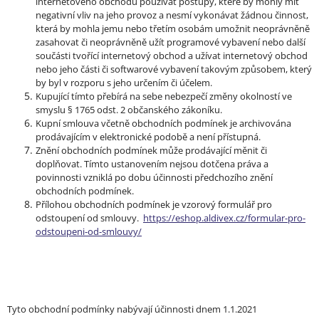
internetového obchodu používat postupy, které by mohly mít
negativní vliv na jeho provoz a nesmí vykonávat žádnou činnost,
která by mohla jemu nebo třetím osobám umožnit neoprávněně
zasahovat či neoprávněně užít programové vybavení nebo další
součásti tvořící internetový obchod a užívat internetový obchod
nebo jeho části či softwarové vybavení takovým způsobem, který
by byl v rozporu s jeho určením či účelem.
Kupující tímto přebírá na sebe nebezpečí změny okolností ve
smyslu § 1765 odst. 2 občanského zákoníku.
Kupní smlouva včetně obchodních podmínek je archivována
prodávajícím v elektronické podobě a není přístupná.
Znění obchodních podmínek může prodávající měnit či
doplňovat. Tímto ustanovením nejsou dotčena práva a
povinnosti vzniklá po dobu účinnosti předchozího znění
obchodních podmínek.
Přílohou obchodních podmínek je vzorový formulář pro
odstoupení od smlouvy.
https://eshop.aldivex.cz/formular-pro-
odstoupeni-od-smlouvy/
Tyto obchodní podmínky nabývají účinnosti dnem 1.1.2021