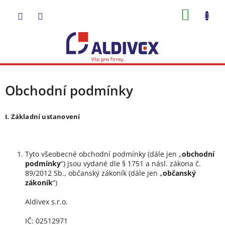
Přejít
NÁKUP
na
obsah
KOŠÍK
Obchodní podmínky
I. Základní ustanovení
Tyto všeobecné obchodní podmínky (dále jen „
obchodní
podmínky
“) jsou vydané dle § 1751 a násl. zákona č.
89/2012 Sb., občanský zákoník (dále jen „
občanský
zákoník
“)
Aldivex s.r.o.
IČ: 02512971