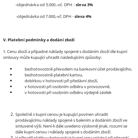
-objednávka od 5.000,-vč. DPH -
sleva 3%
-objednávka od 7.000,-vč. DPH -
sleva 4%
V. Platební podmínky a dodání zboží
1. Cenu zboží a případné náklady spojené s dodáním zboží dle kupní
smlouvy může kupující uhradit následujícími způsoby:
bezhotovostně převodem na bankovní účet prodávajícího,
bezhotovostně platební kartou,
dobírkou v hotovosti při předávní zboží,
v hotovosti při osobním odběru v provozovně,
v hotovosti při osobním odběru výdejně zásilek
Společně s kupní cenou je kupující povinen uhradit
prodávajícímu náklady spojené s balením a dodáním zboží ve
smluvené výši. Není-li dále uvedeno výslovně jinak, rozumí se
dále kupní cenou i náklady spojené s dodáním zboží.
V případě platby v hotovosti je kupní cena splatná při převzetí