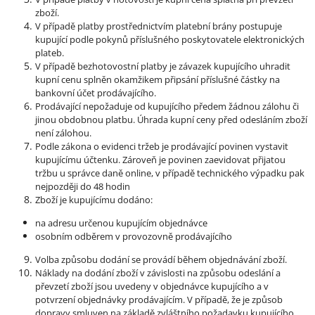
zboží.
V případě platby prostřednictvím platební brány postupuje
kupující podle pokynů příslušného poskytovatele elektronických
plateb.
V případě bezhotovostní platby je závazek kupujícího uhradit
kupní cenu splněn okamžikem připsání příslušné částky na
bankovní účet prodávajícího.
Prodávající nepožaduje od kupujícího předem žádnou zálohu či
jinou obdobnou platbu. Úhrada kupní ceny před odesláním zboží
není zálohou.
Podle zákona o evidenci tržeb je prodávající povinen vystavit
kupujícímu účtenku. Zároveň je povinen zaevidovat přijatou
tržbu u správce daně online, v případě technického výpadku pak
nejpozději do 48 hodin
Zboží je kupujícímu dodáno:
na adresu určenou kupujícím objednávce
osobním odběrem v provozovně prodávajícího
Volba způsobu dodání se provádí během objednávání zboží.
Náklady na dodání zboží v závislosti na způsobu odeslání a
převzetí zboží jsou uvedeny v objednávce kupujícího a v
potvrzení objednávky prodávajícím. V případě, že je způsob
dopravy smluven na základě zvláštního požadavku kupujícího,