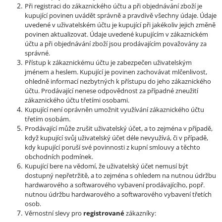
Při registraci do zákaznického účtu a při objednávání zboží je
kupující povinen uvádět správně a pravdivě všechny údaje. Údaje
uvedené v uživatelském účtu je kupující při jakékoliv jejich změně
povinen aktualizovat. Údaje uvedené kupujícím v zákaznickém
účtu a při objednávání zboží jsou prodávajícím považovány za
správné.
Přístup k zákaznickému účtu je zabezpečen uživatelským
jménem a heslem. Kupující je povinen zachovávat mlčenlivost,
ohledně informací nezbytných k přístupu do jeho zákaznického
účtu. Prodávající nenese odpovědnost za případné zneužití
zákaznického účtu třetími osobami.
Kupující není oprávněn umožnit využívání zákaznického účtu
třetím osobám.
Prodávající může zrušit uživatelský účet, a to zejména v případě,
když kupující svůj uživatelský účet déle nevyužívá, či v případě,
kdy kupující poruší své povinnosti z kupní smlouvy a těchto
obchodních podmínek.
Kupující bere na vědomí, že uživatelský účet nemusí být
dostupný nepřetržitě, a to zejména s ohledem na nutnou údržbu
hardwarového a softwarového vybavení prodávajícího, popř.
nutnou údržbu hardwarového a softwarového vybavení třetích
osob.
Věrnostní slevy pro
registrované
zákazníky: