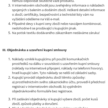
nemusí odpovídat skutečné váze produktu.
V internetovém obchodě jsou zveřejněny informace o nákladech
spojených s balením a dodáním zboží.
Veškeré detailní informace
o zboží, certifikáty, bezpečnostní a technické listy vám na
vyžádání odešleme na Váš e-mail.
Případné slevy s kupní ceny zboží nelze navzájem kombinovat,
nedohodne-li se prodávající s kupujícím jinak.
Na potisk textilu dodávaného zákazníkem nedáváme záruku!
III. Objednávka a uzavření kupní smlouvy
Náklady vzniklé kupujícímu při použití komunikačních
prostředků na dálku v souvislosti s uzavřením kupní smlouvy
(náklady na internetové připojení, náklady na telefonní hovory),
hradí kupující sám. Tyto náklady se neliší od základní sazby.
Kupující provádí objednávku zboží těmito způsoby:
a)
prostřednictvím svého zákaznického účtu, provedl-li předchozí
registraci v internetovém obchodě, b)
vyplněním
objednávkového formuláře bez registrace.
Při zadávání objednávky si kupující vybere zboží, počet kusů
zboží, způsob platby a doručení.