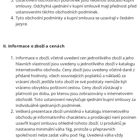
smlouvy. Odchylná ujednání v kupní smlouvě mají přednost před
ustanoveními těchto obchodních podmínek.
Tyto obchodní podmínky a kupní smlouva se uzavírají v českém
jazyce.
II. Informace o zboží a cenách
Informace o zboží, včetně uvedení cen jednotlivého zboží a jeho
hlavních vlastností jsou uvedeny u jednotlivého zboží v katalogu
internetového obchodu. Ceny zboží jsou uvedeny včetně daně z
přidané hodnoty, všech souvisejících poplatků a nákladů za
vrácení zboží, jestliže toto zboží ze své podstaty nemůže být
vráceno obvyklou poštovní cestou. Ceny zboží zůstávají v
platnosti po dobu, po kterou jsou zobrazovány v internetovém
obchodě. Toto ustanovení nevylučuje sjednání kupní smlouvy za
individuálně sjednaných podmínek.
Veškerá prezentace zboží umístěná v katalogu internetového
obchodu je informativního charakteru a prodávající není povinen
uzavřít kupní smlouvu ohledně tohoto zboží.
U produktů je
nastavena minimální váha 1kg, protože u přepravních
společností nelze zadat váhu pod 1kg. Uvedená váha vždy