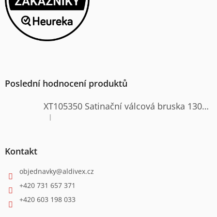
Poslední hodnocení produktů
XT105350 Satinační válcová bruska 1300W
|
Hodnocení produktu je 4 z 5 hvězdiček.
Kontakt
objednavky
@
aldivex.cz
+420 731 657 371
+420 603 198 033