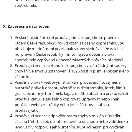
spotřebitele.
X. Závěrečná ustanovení
Veškerá ujednání mezi prodávajícím a kupujícím se právním
řádem České republiky. Pokud vztah založený kupní smlouvou
obsahuje mezinárodní prvek, pak strany
sjednávají, že vztah se
řídí právem České republiky. Tímto nejsou dotčena práva
spotřebitele vyplývající z obecně závazných právních předpisů.
Prodávající není ve vztahu ke kupujícímu vázán žádnými kodexy
chování ve smyslu ustanovení § 1826 odst. 1 písm. e) občanského
zákoníku.
Všechna práva k webovým stránkám prodávajícího, zejména
autorská práva k obsahu, včetně rozvržení stránky, fotek, filmů,
grafik, ochranných známek, loga a dalšího obsahu a prvků, náleží
prodávajícímu. Je zakázáno kopírovat, upravovat nebo jinak
používat webové stránky nebo jejich část bez souhlasu
prodávajícího.
Prodávající nenese odpovědnost za chyby vzniklé v důsledku
zásahů třetích osob do internetového obchodu nebo v důsledku
jeho užití v rozporu s jeho určením. Kupující nesmí při využívání