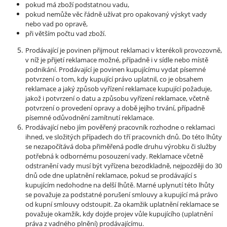
pokud má zboží podstatnou vadu,
pokud nemůže věc řádně užívat pro opakovaný výskyt vady
nebo vad po opravě,
při větším počtu vad zboží.
Prodávající je povinen přijmout reklamaci v kterékoli provozovně,
v níž je přijetí reklamace možné, případně i v sídle nebo místě
podnikání. Prodávající je povinen kupujícímu vydat písemné
potvrzení o tom, kdy kupující právo uplatnil, co je obsahem
reklamace a jaký způsob vyřízení reklamace kupující požaduje,
jakož i potvrzení o datu a způsobu vyřízení reklamace, včetně
potvrzení o provedení opravy a době jejího trvání, případně
písemné odůvodnění zamítnutí reklamace.
Prodávající nebo jím pověřený pracovník rozhodne o reklamaci
ihned, ve složitých případech do tří pracovních dnů. Do této lhůty
se nezapočítává doba přiměřená podle druhu výrobku či služby
potřebná k odbornému posouzení vady. Reklamace včetně
odstranění vady musí být vyřízena bezodkladně, nejpozději do 30
dnů ode dne uplatnění reklamace, pokud se prodávající s
kupujícím nedohodne na delší lhůtě. Marné uplynutí této lhůty
se považuje za podstatné porušení smlouvy a kupující má právo
od kupní smlouvy odstoupit. Za okamžik uplatnění reklamace se
považuje okamžik, kdy dojde projev vůle kupujícího (uplatnění
práva z vadného plnění) prodávajícímu.