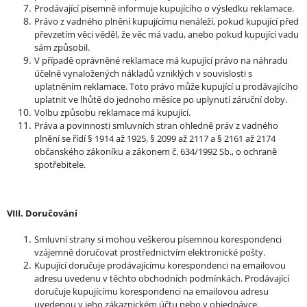
Prodávající písemně informuje kupujícího o výsledku reklamace.
Právo z vadného plnění kupujícímu nenáleží, pokud kupující před
převzetím věci věděl, že věc má vadu, anebo pokud kupující vadu
sám způsobil.
V případě oprávněné reklamace má kupující právo na náhradu
účelně vynaložených nákladů vzniklých v souvislosti s
uplatněním reklamace. Toto právo může kupující u prodávajícího
uplatnit ve lhůtě do jednoho měsíce po uplynutí záruční doby.
Volbu způsobu reklamace má kupující.
Práva a povinnosti smluvních stran ohledně práv z vadného
plnění se řídí § 1914 až 1925, § 2099 až 2117 a § 2161 až 2174
občanského zákoníku a zákonem č. 634/1992 Sb., o ochraně
spotřebitele.
VIII. Doručování
Smluvní strany si mohou veškerou písemnou korespondenci
vzájemně doručovat prostřednictvím elektronické pošty.
Kupující doručuje prodávajícímu korespondenci na emailovou
adresu uvedenu v těchto obchodních podmínkách. Prodávající
doručuje kupujícímu korespondenci na emailovou adresu
uvedenou v jeho zákaznickém účtu nebo v objednávce.