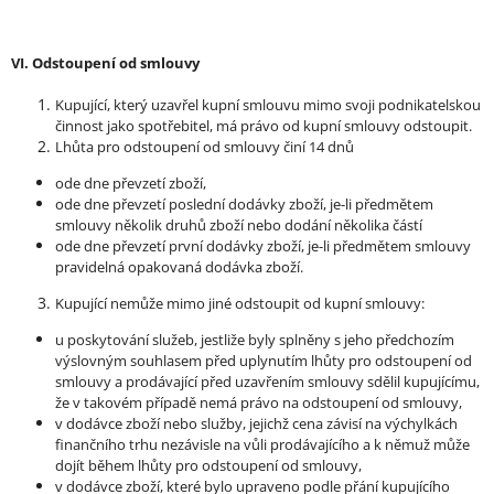
VI. Odstoupení od smlouvy
Kupující, který uzavřel kupní smlouvu mimo svoji podnikatelskou
činnost jako spotřebitel, má právo od kupní smlouvy odstoupit.
Lhůta pro odstoupení od smlouvy činí 14 dnů
ode dne převzetí zboží,
ode dne převzetí poslední dodávky zboží, je-li předmětem
smlouvy několik druhů zboží nebo dodání několika částí
ode dne převzetí první dodávky zboží, je-li předmětem smlouvy
pravidelná opakovaná dodávka zboží.
Kupující nemůže mimo jiné odstoupit od kupní smlouvy:
u poskytování služeb, jestliže byly splněny s jeho předchozím
výslovným souhlasem před uplynutím lhůty pro odstoupení od
smlouvy a prodávající před uzavřením smlouvy sdělil kupujícímu,
že v takovém případě nemá právo na odstoupení od smlouvy,
v dodávce zboží nebo služby, jejichž cena závisí na výchylkách
finančního trhu nezávisle na vůli prodávajícího a k němuž může
dojít během lhůty pro odstoupení od smlouvy,
v dodávce zboží, které bylo upraveno podle přání kupujícího