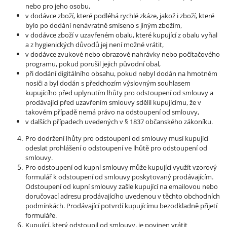
nebo pro jeho osobu,
v dodávce zboží, které podléhá rychlé zkáze, jakož i zboží, které
bylo po dodání nenávratně smíseno s jiným zbožím,
v dodávce zboží v uzavřeném obalu, které kupující z obalu vyňal
a z hygienických důvodů jej není možné vrátit,
v dodávce zvukové nebo obrazové nahrávky nebo počítačového
programu, pokud porušil jejich původní obal,
při dodání digitálního obsahu, pokud nebyl dodán na hmotném
nosiči a byl dodán s předchozím výslovným souhlasem
kupujícího před uplynutím lhůty pro odstoupení od smlouvy a
prodávající před uzavřením smlouvy sdělil kupujícímu, že v
takovém případě nemá právo na odstoupení od smlouvy,
v dalších případech uvedených v § 1837 občanského zákoníku.
Pro dodržení lhůty pro odstoupení od smlouvy musí kupující
odeslat prohlášení o odstoupení ve lhůtě pro odstoupení od
smlouvy.
Pro odstoupení od kupní smlouvy může kupující využít vzorový
formulář k odstoupení od smlouvy poskytovaný prodávajícím.
Odstoupení od kupní smlouvy zašle kupující na emailovou nebo
doručovací adresu prodávajícího uvedenou v těchto obchodních
podmínkách. Prodávající potvrdí kupujícímu bezodkladně přijetí
formuláře.
Kupující, který odstoupil od smlouvy, je povinen vrátit