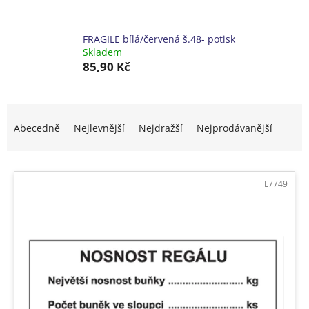
FRAGILE bílá/červená š.48- potisk
Skladem
85,90 Kč
Ř
a
Abecedně
Nejlevnější
Nejdražší
Nejprodávanější
z
e
V
n
ý
í
L7749
p
p
i
r
s
o
p
d
r
u
o
k
d
t
u
ů