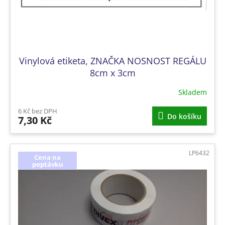
k
t
ů
Vinylová etiketa, ZNAČKA NOSNOST REGÁLU
8cm x 3cm
Skladem
6 Kč bez DPH
Do košíku
7,30 Kč
LP6432
Cena na
poptávku