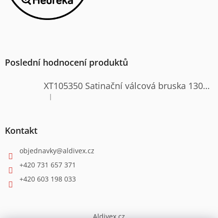
Poslední hodnocení produktů
XT105350 Satinační válcová bruska 1300W
|
Hodnocení produktu je 4 z 5 hvězdiček.
Kontakt
objednavky
@
aldivex.cz
+420 731 657 371
+420 603 198 033
Aldivex.cz