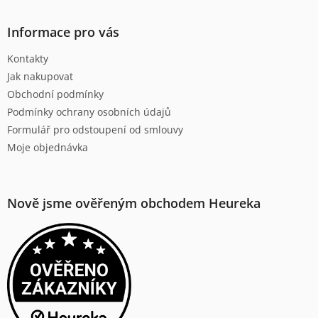
á
d
p
a
a
Informace pro vás
c
t
í
Kontakty
í
p
Jak nakupovat
r
v
Obchodní podmínky
k
Podmínky ochrany osobních údajů
y
Formulář pro odstoupení od smlouvy
v
ý
Moje objednávka
p
i
s
u
Nově jsme ověřeným obchodem Heureka