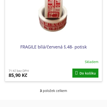
FRAGILE bílá/červená š.48- potisk
Skladem
71 Kč bez DPH
Do košíku
85,90 Kč
3
položek celkem
O
v
l
Z
á