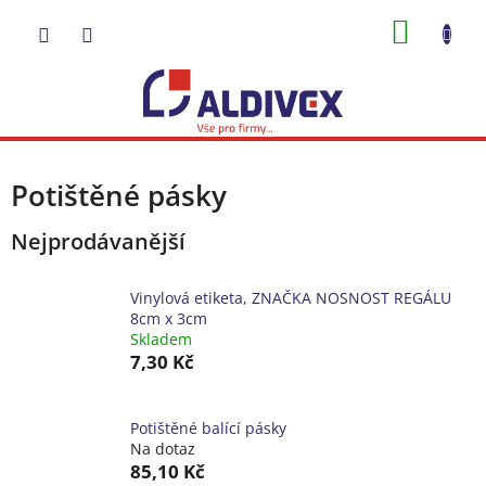
Přejít
NÁKUP
na
obsah
KOŠÍK
Potištěné pásky
Nejprodávanější
Vinylová etiketa, ZNAČKA NOSNOST REGÁLU
8cm x 3cm
Skladem
7,30 Kč
Potištěné balící pásky
Na dotaz
85,10 Kč