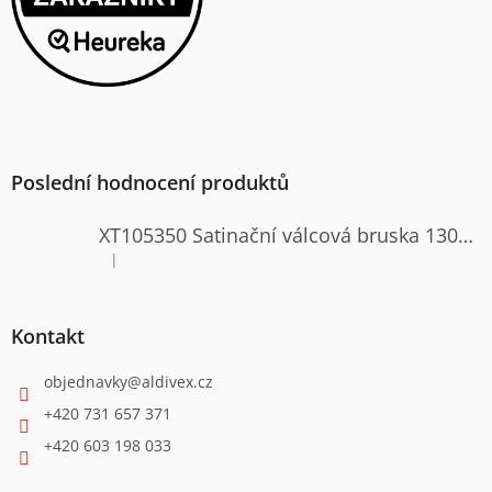
Poslední hodnocení produktů
XT105350 Satinační válcová bruska 1300W
|
Hodnocení produktu je 4 z 5 hvězdiček.
Kontakt
objednavky
@
aldivex.cz
+420 731 657 371
+420 603 198 033