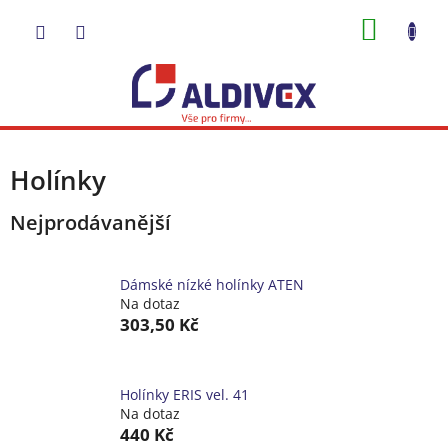
Přejít
NÁKUP
na
obsah
KOŠÍK
Holínky
Nejprodávanější
Dámské nízké holínky ATEN
Na dotaz
303,50 Kč
Holínky ERIS vel. 41
Na dotaz
440 Kč