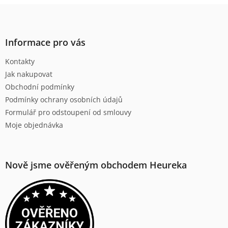
l
Z
á
á
d
p
a
a
Informace pro vás
c
t
í
Kontakty
í
p
Jak nakupovat
r
v
Obchodní podmínky
k
Podmínky ochrany osobních údajů
y
Formulář pro odstoupení od smlouvy
v
ý
Moje objednávka
p
i
s
u
Nově jsme ověřeným obchodem Heureka