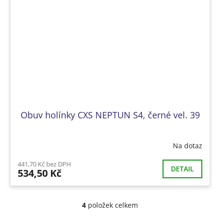
Obuv holínky CXS NEPTUN S4, černé vel. 39
Na dotaz
441,70 Kč bez DPH
DETAIL
534,50 Kč
4
položek celkem
O
v