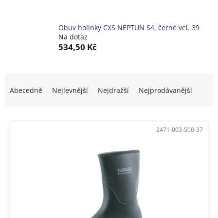
Obuv holínky CXS NEPTUN S4, černé vel. 39
Na dotaz
534,50 Kč
Ř
a
Abecedně
Nejlevnější
Nejdražší
Nejprodávanější
z
e
V
n
ý
í
2471-003-500-37
p
p
i
r
s
o
p
d
r
u
o
k
d
t
u
ů