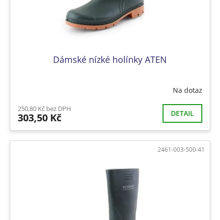
k
t
ů
Dámské nízké holínky ATEN
Na dotaz
250,80 Kč bez DPH
DETAIL
303,50 Kč
2461-003-500-41