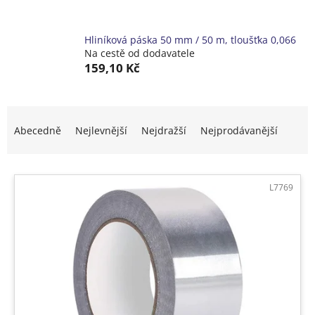
Hliníková páska 50 mm / 50 m, tloušťka 0,066
Na cestě od dodavatele
159,10 Kč
Ř
a
Abecedně
Nejlevnější
Nejdražší
Nejprodávanější
z
e
V
n
ý
í
L7769
p
p
i
r
s
o
p
d
r
u
o
k
d
t
u
ů