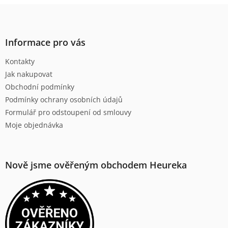
l
Z
á
á
d
p
a
a
Informace pro vás
c
t
í
Kontakty
í
p
Jak nakupovat
r
v
Obchodní podmínky
k
Podmínky ochrany osobních údajů
y
Formulář pro odstoupení od smlouvy
v
ý
Moje objednávka
p
i
s
u
Nově jsme ověřeným obchodem Heureka