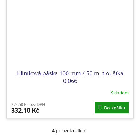
Hliníková páska 100 mm / 50 m, tloušťka
0,066
Skladem
274,50 Kč bez DPH
Do košíku
332,10 Kč
4
položek celkem
O
v