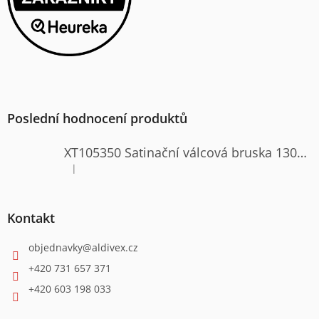
Poslední hodnocení produktů
XT105350 Satinační válcová bruska 1300W
|
Hodnocení produktu je 4 z 5 hvězdiček.
Kontakt
objednavky
@
aldivex.cz
+420 731 657 371
+420 603 198 033