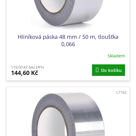
k
t
ů
Hliníková páska 48 mm / 50 m, tloušťka
0,066
Skladem
119,50 Kč bez DPH
Do košíku
144,60 Kč
L7742