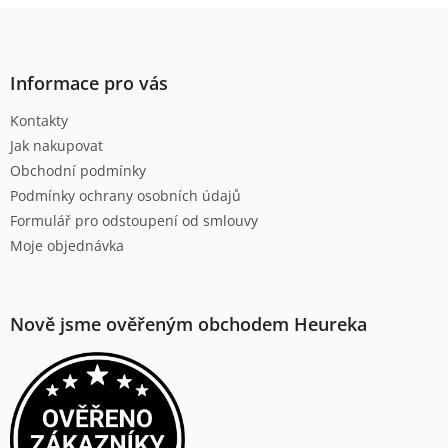
l
Z
á
á
d
p
a
a
Informace pro vás
c
t
í
Kontakty
í
p
Jak nakupovat
r
v
Obchodní podmínky
k
Podmínky ochrany osobních údajů
y
Formulář pro odstoupení od smlouvy
v
ý
Moje objednávka
p
i
s
u
Nově jsme ověřeným obchodem Heureka