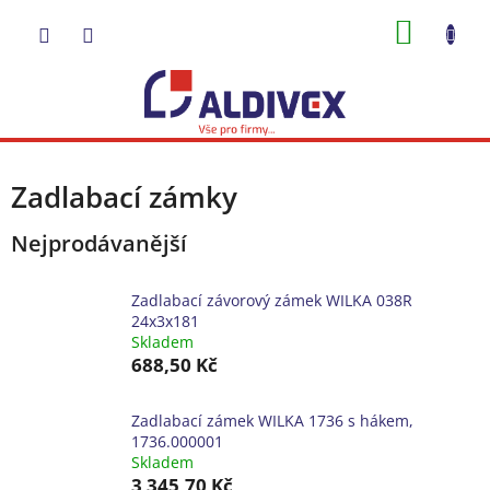
Přejít
NÁKUP
na
obsah
KOŠÍK
Zadlabací zámky
Nejprodávanější
Zadlabací závorový zámek WILKA 038R
24x3x181
Skladem
688,50 Kč
Zadlabací zámek WILKA 1736 s hákem,
1736.000001
Skladem
3 345,70 Kč