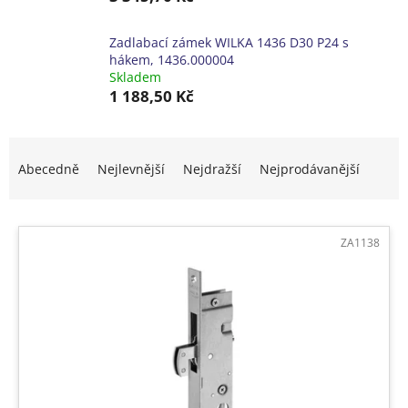
Zadlabací zámek WILKA 1436 D30 P24 s
hákem, 1436.000004
Skladem
1 188,50 Kč
Ř
a
Abecedně
Nejlevnější
Nejdražší
Nejprodávanější
z
e
V
n
ý
í
ZA1138
p
p
i
r
s
o
p
d
r
u
o
k
d
t
u
ů