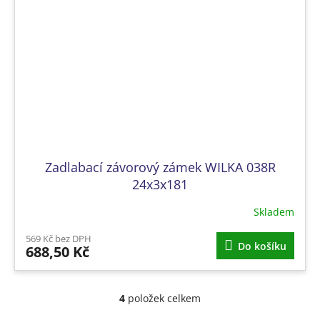
Zadlabací závorový zámek WILKA 038R
24x3x181
Skladem
569 Kč bez DPH
Do košíku
688,50 Kč
4
položek celkem
O
v