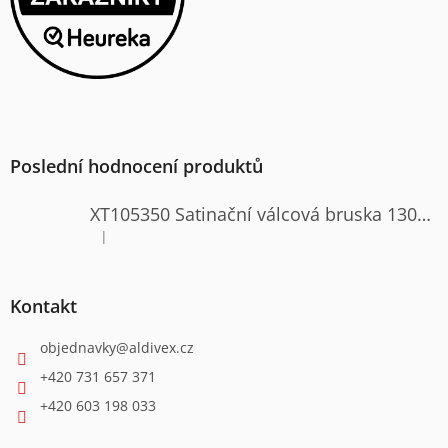
Poslední hodnocení produktů
XT105350 Satinační válcová bruska 1300W
|
Hodnocení produktu je 4 z 5 hvězdiček.
Kontakt
objednavky
@
aldivex.cz
+420 731 657 371
+420 603 198 033