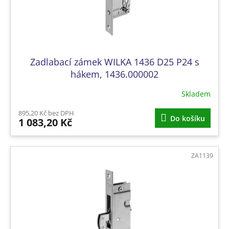
k
t
ů
Zadlabací zámek WILKA 1436 D25 P24 s
hákem, 1436.000002
Skladem
895,20 Kč bez DPH
Do košíku
1 083,20 Kč
ZA1139