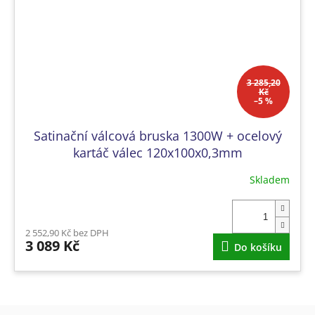
3 285,20
Kč
–5 %
Satinační válcová bruska 1300W + ocelový
kartáč válec 120x100x0,3mm
Skladem
2 552,90 Kč bez DPH
3 089 Kč
Do košíku
Z