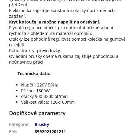
přetížení.
Elektronika zajišťuje konstantní otáčky i při změnách
zatížení.
Kryt kotouče je možno napojit na odsávání.
Plynulá regulace otáček pro optimální přizpůsobení
rychlosti s ohledem na materiál obrobku.
Otáčky lze pohodlně regulovat pomocí kolečka na gumové
rukojeti
Robustní kryt převodovky.
Ovládání brusky oběma rukama zajišťuje pohodlnou a
neúnavnou práci.
Technická data:
Napětí: 220V 50Hz
Příkon: 1300W
otáčky 900-3200 ot/min
Velikost válce: 120x100mm
Doplňkové parametry
Kategorie
:
Brusky
EAN
:
8592021201211