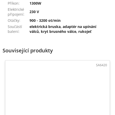
Příkon
:
1300W
Elektrické
230 V
připojení
:
Otáčky
:
900 - 3200 ot/min
Součástí
elektrická bruska, adaptér na upínání
balení
:
válců, kryt brusného válce, rukojeť
Související produkty
SA6420