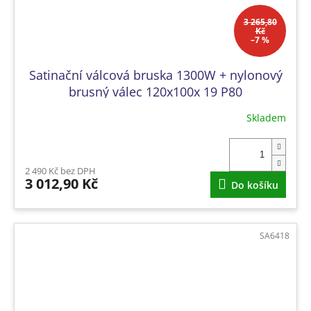
3 265,80
Kč
–7 %
Satinační válcová bruska 1300W + nylonový
brusný válec 120x100x 19 P80
Skladem
2 490 Kč bez DPH
3 012,90 Kč
Do košíku
SA6418