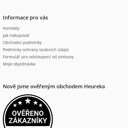
á
p
a
Informace pro vás
t
Kontakty
í
Jak nakupovat
Obchodní podmínky
Podmínky ochrany osobních údajů
Formulář pro odstoupení od smlouvy
Moje objednávka
Nově jsme ověřeným obchodem Heureka