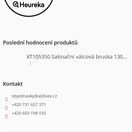
Poslední hodnocení produktů
XT105350 Satinační válcová bruska 1300W
|
Hodnocení produktu je 4 z 5 hvězdiček.
Kontakt
objednavky
@
aldivex.cz
+420 731 657 371
+420 603 198 033