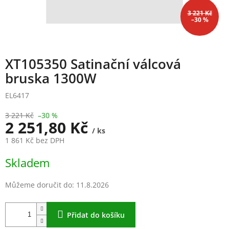
3 221 Kč
–30 %
XT105350 Satinační válcová
bruska 1300W
EL6417
3 221 Kč
–30 %
2 251,80 Kč
/ ks
1 861 Kč bez DPH
Měrná
Skladem
cena:
Můžeme doručit do:
11.8.2026
Přidat do košíku