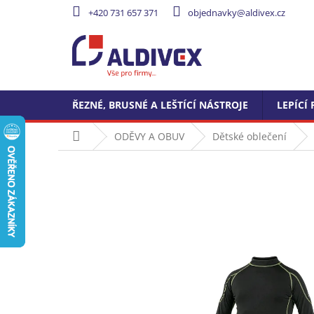
Přejít
+420 731 657 371
objednavky@aldivex.cz
na
obsah
ŘEZNÉ, BRUSNÉ A LEŠTÍCÍ NÁSTROJE
LEPÍCÍ 
Domů
ODĚVY A OBUV
Dětské oblečení