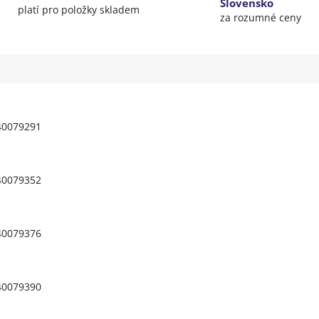
Slovensko
platí pro položky skladem
za rozumné ceny
40079291
40079352
40079376
40079390