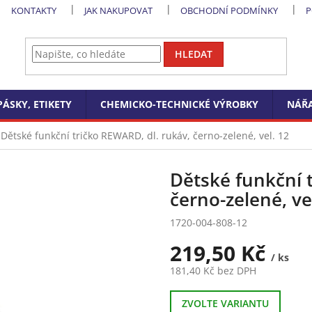
KONTAKTY
JAK NAKUPOVAT
OBCHODNÍ PODMÍNKY
P
HLEDAT
PÁSKY, ETIKETY
CHEMICKO-TECHNICKÉ VÝROBKY
NÁŘA
Dětské funkční tričko REWARD, dl. rukáv, černo-zelené, vel. 12
Dětské funkční 
černo-zelené, ve
1720-004-808-12
219,50 Kč
/ ks
181,40 Kč bez DPH
Měrná
cena:
ZVOLTE VARIANTU