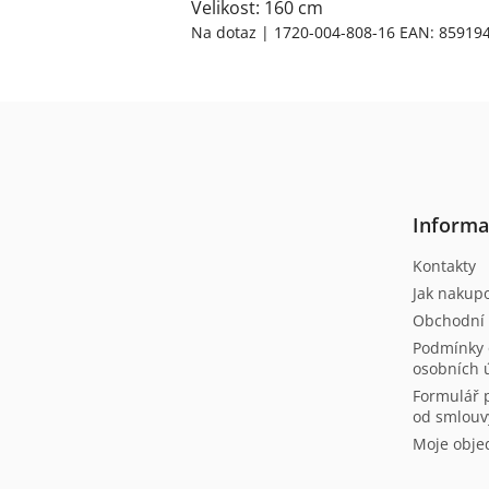
Velikost: 160 cm
Na dotaz
| 1720-004-808-16
EAN:
85919
Z
á
p
a
t
Informa
í
Kontakty
Jak nakup
Obchodní
Podmínky 
osobních 
Formulář 
od smlouv
Moje obje