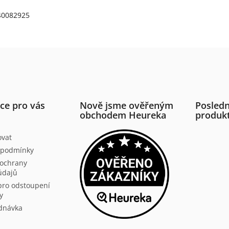
40082925
ce pro vás
Nově jsme ověřeným
Posledn
obchodem Heureka
produk
ovat
 podmínky
ochrany
údajů
pro odstoupení
y
dnávka