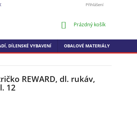
ODMÍNKY OCHRANY OSOBNÍCH ÚDAJŮ
FORMULÁŘ PRO ODSTOUPEN
Přihlášení
NÁKUPNÍ
Prázdný košík
KOŠÍK
DÍ, DÍLENSKÉ VYBAVENÍ
OBALOVÉ MATERIÁLY
DROGE
tričko REWARD, dl. rukáv,
l. 12