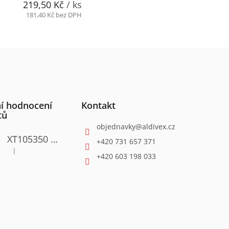
219,50 Kč
/ ks
181,40 Kč bez DPH
í hodnocení
Kontakt
tů
objednavky
@
aldivex.cz
XT105350 Satinační válcová bruska 1300W
+420 731 657 371
|
Hodnocení produktu je 4 z 5 hvězdiček.
+420 603 198 033