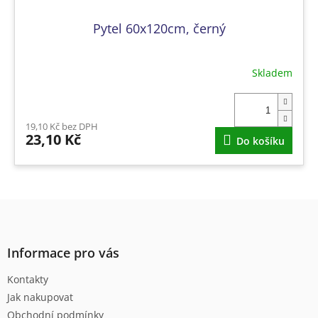
Pytel 60x120cm, černý
Skladem
19,10 Kč bez DPH
23,10 Kč
Do košíku
Z
á
p
a
Informace pro vás
t
Kontakty
í
Jak nakupovat
Obchodní podmínky