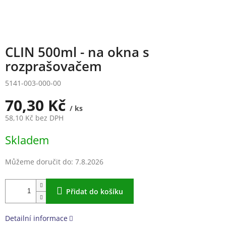
CLIN 500ml - na okna s
rozprašovačem
5141-003-000-00
70,30 Kč
/ ks
58,10 Kč bez DPH
Měrná
Skladem
cena:
Můžeme doručit do:
7.8.2026
Přidat do košíku
Detailní informace