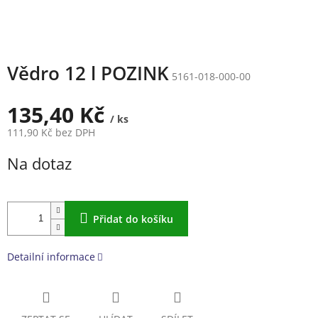
Vědro 12 l POZINK
5161-018-000-00
135,40 Kč
/ ks
111,90 Kč bez DPH
Měrná
Na dotaz
cena:
Přidat do košíku
Detailní informace