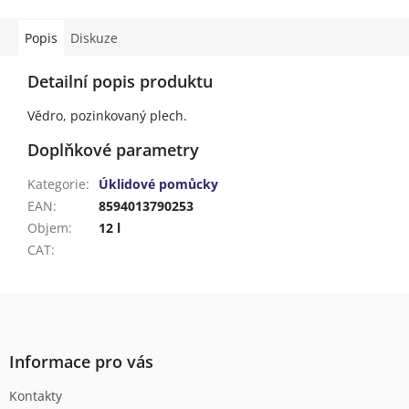
Popis
Diskuze
Detailní popis produktu
Vědro, pozinkovaný plech.
Doplňkové parametry
Kategorie
:
Úklidové pomůcky
EAN
:
8594013790253
Objem
:
12 l
CAT
:
Z
á
p
a
Informace pro vás
t
Kontakty
í