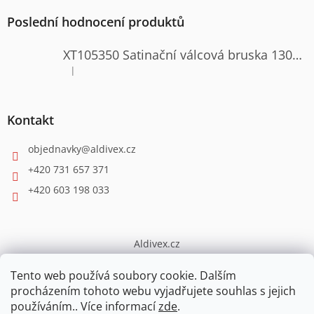
Poslední hodnocení produktů
XT105350 Satinační válcová bruska 1300W
|
Hodnocení produktu je 4 z 5 hvězdiček.
Kontakt
objednavky
@
aldivex.cz
+420 731 657 371
+420 603 198 033
Aldivex.cz
broušení
Tento web používá soubory cookie. Dalším
procházením tohoto webu vyjadřujete souhlas s jejich
používáním.. Více informací
zde
.