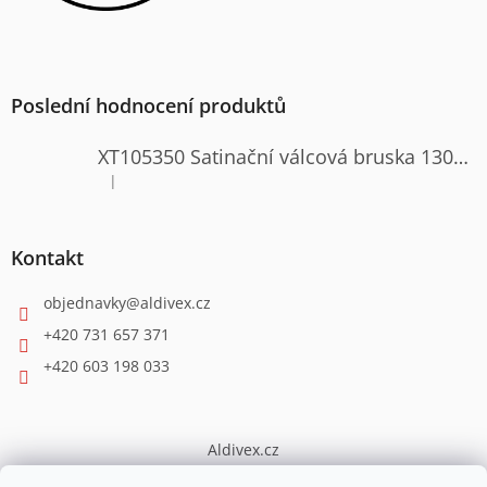
Poslední hodnocení produktů
XT105350 Satinační válcová bruska 1300W
|
Hodnocení produktu je 4 z 5 hvězdiček.
Kontakt
objednavky
@
aldivex.cz
+420 731 657 371
+420 603 198 033
Aldivex.cz