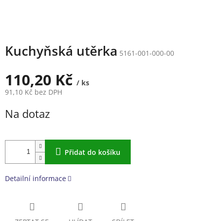
Kuchyňská utěrka
5161-001-000-00
110,20 Kč
/ ks
91,10 Kč bez DPH
Měrná
Na dotaz
cena:
Přidat do košíku
Detailní informace