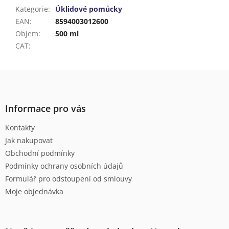
Kategorie
:
Úklidové pomůcky
EAN
:
8594003012600
Objem
:
500 ml
CAT
:
Z
á
p
a
Informace pro vás
t
Kontakty
í
Jak nakupovat
Obchodní podmínky
Podmínky ochrany osobních údajů
Formulář pro odstoupení od smlouvy
Moje objednávka