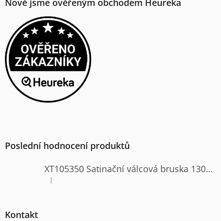
Nově jsme ověřeným obchodem Heureka
Poslední hodnocení produktů
XT105350 Satinační válcová bruska 1300W
|
Hodnocení produktu je 4 z 5 hvězdiček.
Kontakt