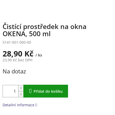
Čistící prostředek na okna
OKENA, 500 ml
5141-001-000-00
28,90 Kč
/ ks
23,90 Kč bez DPH
Měrná
Na dotaz
cena:
Přidat do košíku
Detailní informace