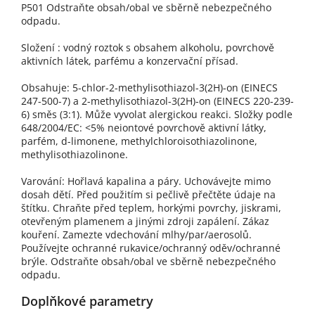
P501 Odstraňte obsah/obal ve sběrně nebezpečného
odpadu.
Složení : vodný roztok s obsahem alkoholu, povrchově
aktivních látek, parfému a konzervační přísad.
Obsahuje: 5-chlor-2-methylisothiazol-3(2H)-on (EINECS
247-500-7) a 2-methylisothiazol-3(2H)-on (EINECS 220-239-
6) směs (3:1). Může vyvolat alergickou reakci. Složky podle
648/2004/EC: <5% neiontové povrchově aktivní látky,
parfém, d-limonene, methylchloroisothiazolinone,
methylisothiazolinone.
Varování: Hořlavá kapalina a páry. Uchovávejte mimo
dosah dětí. Před použitím si pečlivě přečtěte údaje na
štítku. Chraňte před teplem, horkými povrchy, jiskrami,
otevřeným plamenem a jinými zdroji zapálení. Zákaz
kouření. Zamezte vdechování mlhy/par/aerosolů.
Používejte ochranné rukavice/ochranný oděv/ochranné
brýle. Odstraňte obsah/obal ve sběrně nebezpečného
odpadu.
Doplňkové parametry