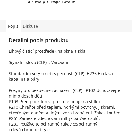
a sleva pro registrované
Popis
Diskuze
Detailní popis produktu
Lihový čistící prostředek na okna a skla.
Signální slovo (CLP) : Varování
Standardní věty o nebezpečnosti (CLP): H226 Hořlavá
kapalina a páry
Pokyny pro bezpečné zacházení (CLP) : P102 Uchovávejte
mimo dosah dětí
P103 Před použitím si přečtěte údaje na štítku.
P210 Chraňte před teplem, horkými povrchy, jiskrami,
otevřeným ohněm a jinými zdroji zapálení. Zákaz kouření.
P261 Zamezte vdechování mlhy/ par/aerosolů.
P280 Používejte ochranné rukavice/ochranný
oděv/ochranné brýle.