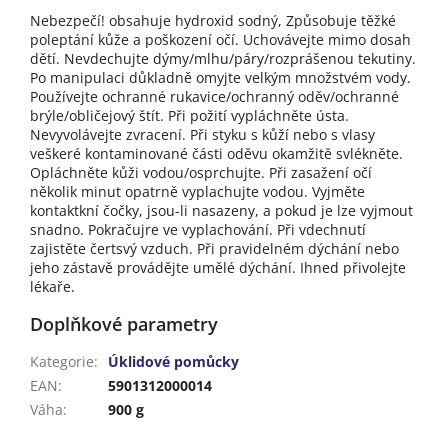
Nebezpečí! obsahuje hydroxid sodný, Způsobuje těžké
poleptání kůže a poškození očí. Uchovávejte mimo dosah
dětí. Nevdechujte dýmy/mlhu/páry/rozprášenou tekutiny.
Po manipulaci důkladně omyjte velkým množstvém vody.
Používejte ochranné rukavice/ochranný oděv/ochranné
brýle/obličejový štít. Při požití vypláchněte ústa.
Nevyvolávejte zvracení. Při styku s kůží nebo s vlasy
veškeré kontaminované části oděvu okamžitě svlékněte.
Opláchněte kůži vodou/osprchujte. Při zasažení očí
několik minut opatrně vyplachujte vodou. Vyjměte
kontaktkní čočky, jsou-li nasazeny, a pokud je lze vyjmout
snadno. Pokračujre ve vyplachování. Při vdechnutí
zajistěte čertsvý vzduch. Při pravidelném dýchání nebo
jeho zástavě provádějte umělé dýchání. Ihned přivolejte
lékaře.
Doplňkové parametry
Kategorie
:
Úklidové pomůcky
EAN
:
5901312000014
Váha
:
900 g