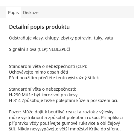
Popis
Diskuze
Detailní popis produktu
Odstraňuje vlasy, chlupy, zbytky potravin, tuky, vatu.
Signální slova (CLP):NEBEZPEČÍ
Standardní věta o nebezpečnosti (CLP):
Uchovávejte mimo dosah dětí
Před použitím přečtěte tento výstražný štítek
Standardní věta o nebezpečnosti:
H-290 Může být korozivní pro kovy.
H-314 Způsobuje těžké poleptání kůže a poškození očí.
Pozor: Může dojít k bouřlivé reakci a roztok z výlevky
může vystříknout a způsobit poleptání rukou. Při aplikaci
přípravku vždy používejte gumové rukavice a obličejový
štít. Nikdy nevysypávejte větší množství Krtka do sifonu.