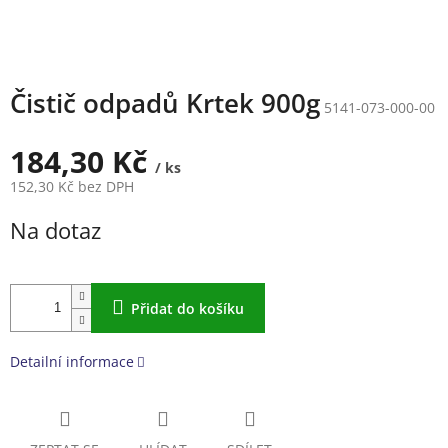
Čistič odpadů Krtek 900g
5141-073-000-00
184,30 Kč
/ ks
152,30 Kč bez DPH
Měrná
Na dotaz
cena:
Přidat do košíku
Detailní informace