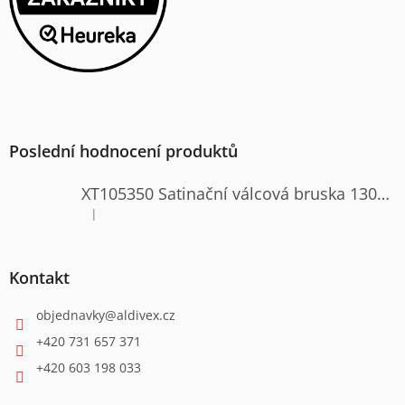
Poslední hodnocení produktů
XT105350 Satinační válcová bruska 1300W
|
Hodnocení produktu je 4 z 5 hvězdiček.
Kontakt
objednavky
@
aldivex.cz
+420 731 657 371
+420 603 198 033