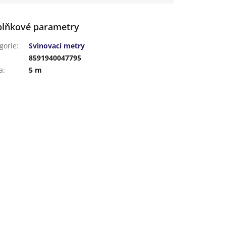
lňkové parametry
gorie
:
Svinovací metry
:
8591940047795
a
:
5 m