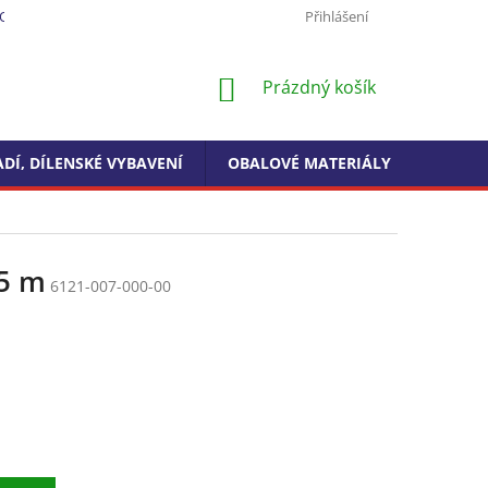
ODMÍNKY OCHRANY OSOBNÍCH ÚDAJŮ
FORMULÁŘ PRO ODSTOUPEN
Přihlášení
NÁKUPNÍ
Prázdný košík
KOŠÍK
DÍ, DÍLENSKÉ VYBAVENÍ
OBALOVÉ MATERIÁLY
DROGE
 5 m
6121-007-000-00