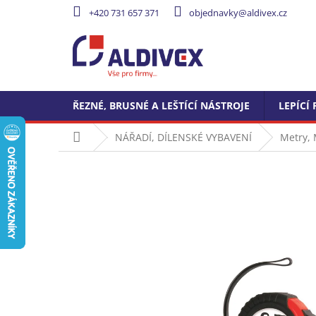
Přejít
+420 731 657 371
objednavky@aldivex.cz
na
obsah
ŘEZNÉ, BRUSNÉ A LEŠTÍCÍ NÁSTROJE
LEPÍCÍ 
Domů
NÁŘADÍ, DÍLENSKÉ VYBAVENÍ
Metry, 