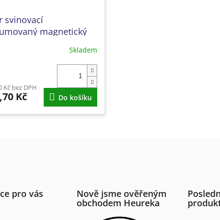
r svinovací
umovaný magnetický
teflon. povrch
Skladem
0 Kč bez DPH
,70 Kč
Do košíku
ce pro vás
Nově jsme ověřeným
Posledn
obchodem Heureka
produk