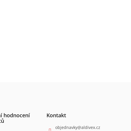
í hodnocení
Kontakt
tů
objednavky
@
aldivex.cz