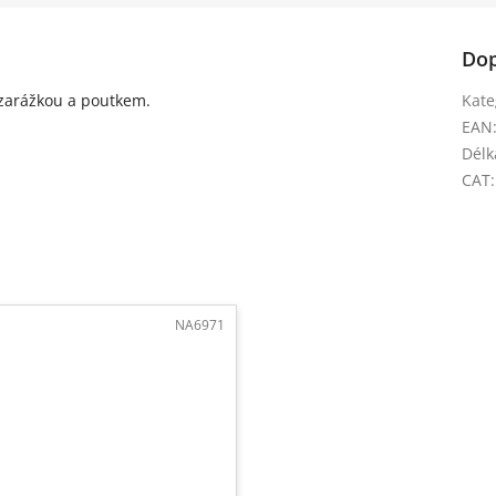
Dop
 zarážkou a poutkem.
Kate
EAN
Délk
CAT
:
NA6971