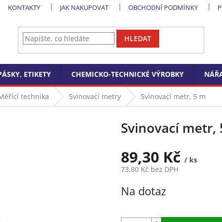
KONTAKTY
JAK NAKUPOVAT
OBCHODNÍ PODMÍNKY
P
HLEDAT
PÁSKY, ETIKETY
CHEMICKO-TECHNICKÉ VÝROBKY
NÁŘA
Měřící technika
Svinovací metry
Svinovací metr, 5 m
Svinovací metr,
89,30 Kč
/ ks
73,80 Kč bez DPH
Měrná
Na dotaz
cena: