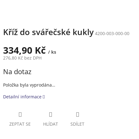
Kříž do svářečské kukly
4200-003-000-00
334,90 Kč
/ ks
276,80 Kč bez DPH
Měrná
Na dotaz
cena:
Položka byla vyprodána…
Detailní informace
ZEPTAT SE
HLÍDAT
SDÍLET