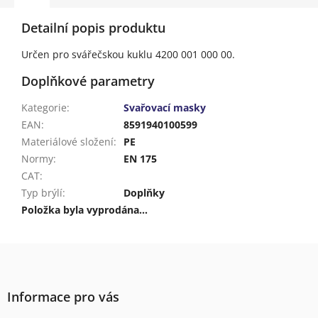
Detailní popis produktu
Určen pro svářečskou kuklu 4200 001 000 00.
Doplňkové parametry
Kategorie
:
Svařovací masky
EAN
:
8591940100599
Materiálové složení
:
PE
Normy
:
EN 175
CAT
:
Typ brýlí
:
Doplňky
Položka byla vyprodána…
Z
á
p
a
Informace pro vás
t