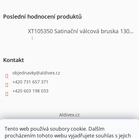
Poslední hodnocení produktů
XT105350 Satinační válcová bruska 1300W
|
Hodnocení produktu je 4 z 5 hvězdiček.
Kontakt
objednavky
@
aldivex.cz
+420 731 657 371
+420 603 198 033
Aldivex.cz
broušení
Tento web používá soubory cookie. Dalším
procházením tohoto webu vyjadřujete souhlas s jejich