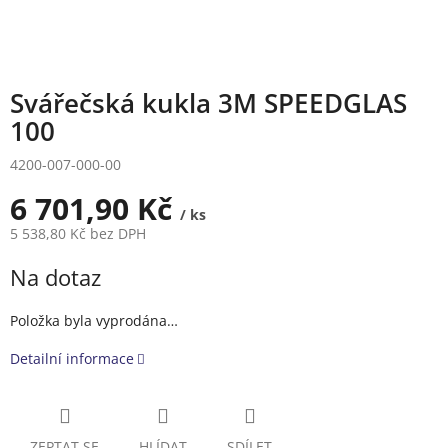
Svářečská kukla 3M SPEEDGLAS
100
4200-007-000-00
6 701,90 Kč
/ ks
5 538,80 Kč bez DPH
Měrná
Na dotaz
cena:
Položka byla vyprodána…
Detailní informace
ZEPTAT SE
HLÍDAT
SDÍLET