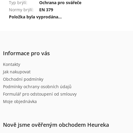
Typ brýlí
:
Ochrana pro svářeče
Normy brýlí
:
EN 379
Položka byla vyprodána…
Z
á
p
a
Informace pro vás
t
Kontakty
í
Jak nakupovat
Obchodní podmínky
Podmínky ochrany osobních údajů
Formulář pro odstoupení od smlouvy
Moje objednávka
Nově jsme ověřeným obchodem Heureka