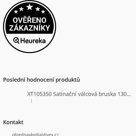
Poslední hodnocení produktů
XT105350 Satinační válcová bruska 1300W
|
Hodnocení produktu je 4 z 5 hvězdiček.
Kontakt
objednavky
@
aldivex.cz