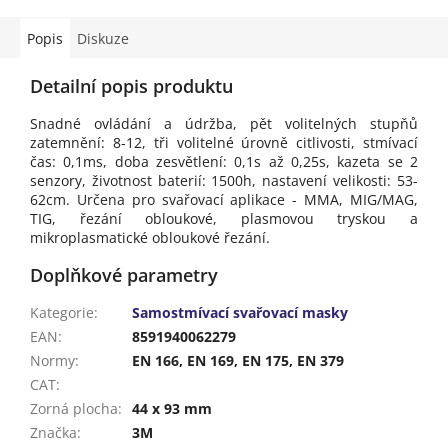
Popis
Diskuze
Detailní popis produktu
Snadné ovládání a údržba, pět volitelných stupňů
zatemnění: 8-12, tři volitelné úrovně citlivosti, stmívací
čas: 0,1ms, doba zesvětlení: 0,1s až 0,25s, kazeta se 2
senzory, životnost baterií: 1500h, nastavení velikosti: 53-
62cm. Určena pro svařovací aplikace - MMA, MIG/MAG,
TIG, řezání obloukové, plasmovou tryskou a
mikroplasmatické obloukové řezání.
Doplňkové parametry
Kategorie
:
Samostmívací svařovací masky
EAN
:
8591940062279
Normy
:
EN 166, EN 169, EN 175, EN 379
CAT
:
Zorná plocha
:
44 x 93 mm
Značka
:
3M