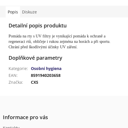
Popis
Diskuze
Detailní popis produktu
Pomáda na rty s UV filtry je vynikající pomáda k ochraně a
regeneraci rtů, obličeje i rukou zejména na horách a při sportu.
Chrání před škodlivými účinky UV záření.
Doplňkové parametry
Kategorie
:
Osobní hygiena
EAN
:
8591940203658
Značka
:
CXS
Z
á
p
a
Informace pro vás
t
Kontakty