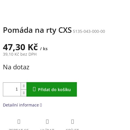
Pomáda na rty CXS
5135-043-000-00
47,30 Kč
/ ks
39,10 Kč bez DPH
Měrná
Na dotaz
cena:
Přidat do košíku
Detailní informace