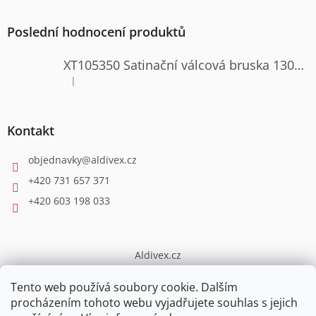
Poslední hodnocení produktů
XT105350 Satinační válcová bruska 1300W
|
Hodnocení produktu je 4 z 5 hvězdiček.
Kontakt
objednavky
@
aldivex.cz
+420 731 657 371
+420 603 198 033
Aldivex.cz
broušení
Tento web používá soubory cookie. Dalším
procházením tohoto webu vyjadřujete souhlas s jejich