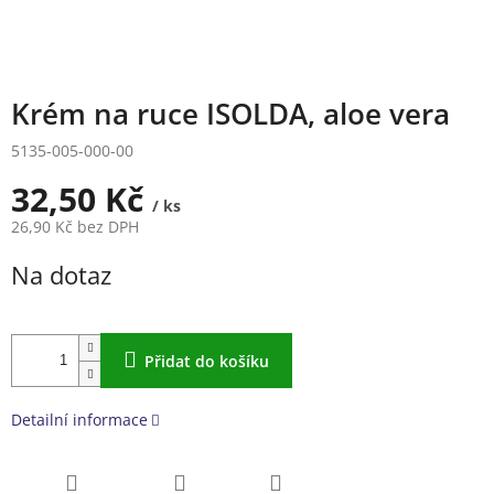
Krém na ruce ISOLDA, aloe vera
5135-005-000-00
32,50 Kč
/ ks
26,90 Kč bez DPH
Měrná
Na dotaz
cena:
Přidat do košíku
Detailní informace