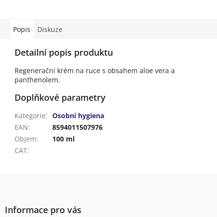
Popis
Diskuze
Detailní popis produktu
Regenerační krém na ruce s obsahem aloe vera a
panthenolem.
Doplňkové parametry
Kategorie
:
Osobní hygiena
EAN
:
8594011507976
Objem
:
100 ml
CAT
:
Z
á
p
a
Informace pro vás