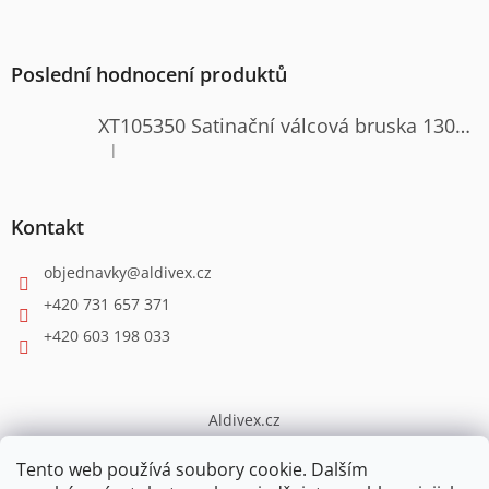
Poslední hodnocení produktů
XT105350 Satinační válcová bruska 1300W
|
Hodnocení produktu je 4 z 5 hvězdiček.
Kontakt
objednavky
@
aldivex.cz
+420 731 657 371
+420 603 198 033
Aldivex.cz
broušení
Tento web používá soubory cookie. Dalším