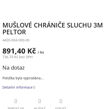
MUŠLOVÉ CHRÁNIČE SLUCHU 3M
PELTOR
4420-004-000-00
891,40 Kč
/ ks
736,70 Kč bez DPH
Měrná
Na dotaz
cena:
Položka byla vyprodána…
Detailní informace
ZEPTAT SE
HLÍDAT
SDÍLET