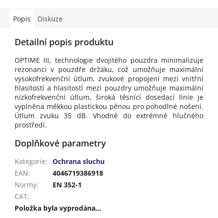
Popis
Diskuze
Detailní popis produktu
OPTIME III, technologie dvojitého pouzdra minimalizuje
rezonanci v pouzdře držáku, což umožňuje maximální
vysokofrekvenční útlum, zvukové propojení mezi vnitřní
hlasitostí a hlasitostí mezi pouzdry umožňuje maximální
nízkofrekvenční útlum, široká těsnící dosedací linie je
vyplněna měkkou plastickou pěnou pro pohodlné nošení.
Útlum zvuku 35 dB. Vhodné do extrémně hlučného
prostředí.
Doplňkové parametry
Kategorie
:
Ochrana sluchu
EAN
:
4046719386918
Normy
:
EN 352-1
CAT
:
Položka byla vyprodána…