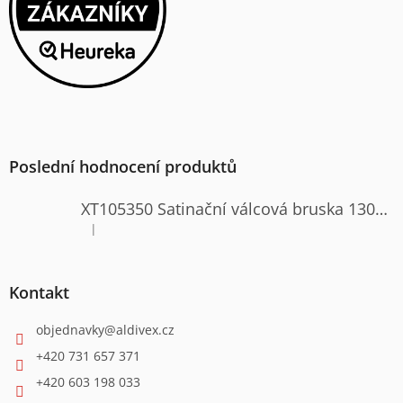
Poslední hodnocení produktů
XT105350 Satinační válcová bruska 1300W
|
Hodnocení produktu je 4 z 5 hvězdiček.
Kontakt
objednavky
@
aldivex.cz
+420 731 657 371
+420 603 198 033