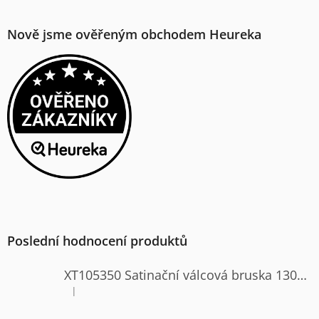
Nově jsme ověřeným obchodem Heureka
Poslední hodnocení produktů
XT105350 Satinační válcová bruska 1300W
|
Hodnocení produktu je 4 z 5 hvězdiček.