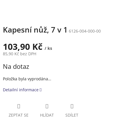
Kapesní nůž, 7 v 1
6126-004-000-00
103,90 Kč
/ ks
85,90 Kč bez DPH
Měrná
Na dotaz
cena:
Položka byla vyprodána…
Detailní informace
ZEPTAT SE
HLÍDAT
SDÍLET