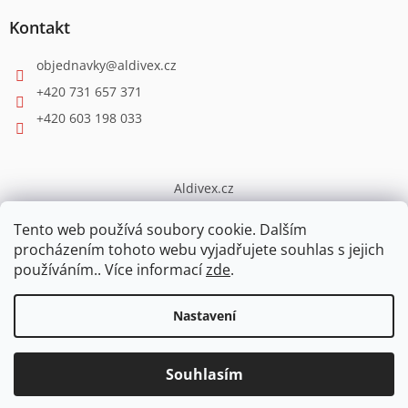
Kontakt
objednavky
@
aldivex.cz
+420 731 657 371
+420 603 198 033
Aldivex.cz
broušení
Tento web používá soubory cookie. Dalším
procházením tohoto webu vyjadřujete souhlas s jejich
používáním.. Více informací
zde
.
Vytvořil Shoptet
Nastavení
PŘI OBJEDNÁVCE NAD 5000,-Kč sleva 3%, nad 7000,-Kč sleva 4%
Copyright 2026
ESHOP.ALDIVEX
. Všechna práva vyhrazena.
z celé částky. Při opakovaných odběrech individuální ceny!
Souhlasím
Upravit nastavení cookies
Kontakt na e-mailu info@aldivex.cz.