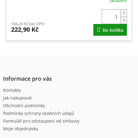
Skladem
184,20 Kč bez DPH
222,90 Kč
Do košíku
Z
á
p
a
Informace pro vás
t
Kontakty
í
Jak nakupovat
Obchodní podmínky
Podmínky ochrany osobních údajů
Formulář pro odstoupení od smlouvy
Moje objednávka