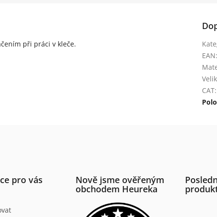
Dop
čením při práci v kleče.
Kate
EAN
Mate
Veli
CAT
:
Polo
ce pro vás
Nově jsme ověřeným
Posledn
obchodem Heureka
produk
ovat