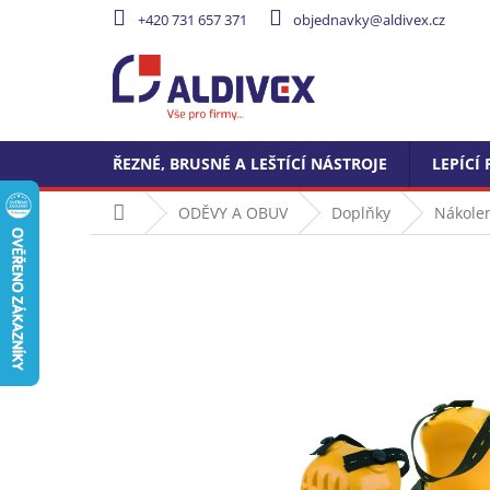
Přejít
+420 731 657 371
objednavky@aldivex.cz
na
obsah
ŘEZNÉ, BRUSNÉ A LEŠTÍCÍ NÁSTROJE
LEPÍCÍ 
Domů
ODĚVY A OBUV
Doplňky
Nákole