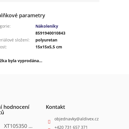
lňkové parametry
gorie
:
Nákoleníky
:
8591940010843
riálové složení
:
polyuretan
kost
:
15x15x5,5 cm
žka byla vyprodána…
í hodnocení
Kontakt
tů
objednavky
@
aldivex.cz
XT105350 Satinační válcová bruska 1300W
+420 731 657 371