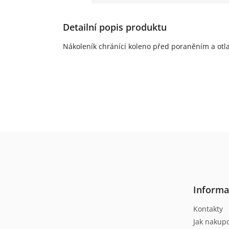
Detailní popis produktu
Nákoleník chránící koleno před poraněním a otla
Z
á
p
a
t
Informa
í
Kontakty
Jak nakup