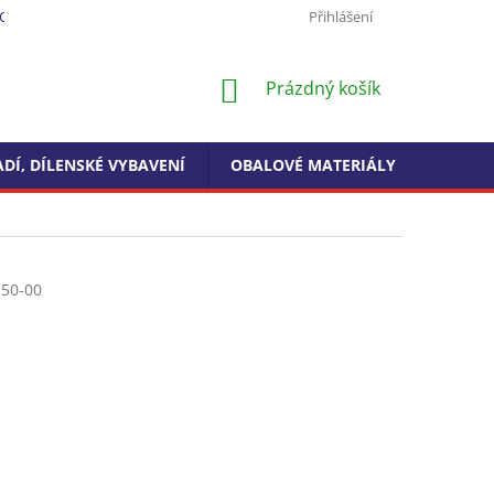
ODMÍNKY OCHRANY OSOBNÍCH ÚDAJŮ
FORMULÁŘ PRO ODSTOUPEN
Přihlášení
NÁKUPNÍ
Prázdný košík
KOŠÍK
DÍ, DÍLENSKÉ VYBAVENÍ
OBALOVÉ MATERIÁLY
DROGE
150-00