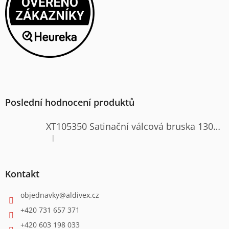
Poslední hodnocení produktů
XT105350 Satinační válcová bruska 1300W
|
Hodnocení produktu je 4 z 5 hvězdiček.
Kontakt
objednavky
@
aldivex.cz
+420 731 657 371
+420 603 198 033