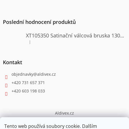
Poslední hodnocení produktů
XT105350 Satinační válcová bruska 1300W
|
Hodnocení produktu je 4 z 5 hvězdiček.
Kontakt
objednavky
@
aldivex.cz
+420 731 657 371
+420 603 198 033
Aldivex.cz
broušení
Tento web používá soubory cookie. Dalším