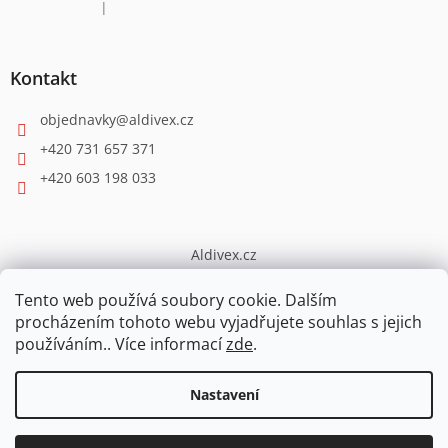
|
Hodnocení produktu je 4 z 5 hvězdiček.
Kontakt
objednavky
@
aldivex.cz
+420 731 657 371
+420 603 198 033
Aldivex.cz
broušení
Tento web používá soubory cookie. Dalším
procházením tohoto webu vyjadřujete souhlas s jejich
používáním.. Více informací
zde
.
Vytvořil Shoptet
Nastavení
PŘI OBJEDNÁVCE NAD 5000,-Kč sleva 3%, nad 7000,-Kč sleva 4%
Copyright 2026
ESHOP.ALDIVEX
. Všechna práva vyhrazena.