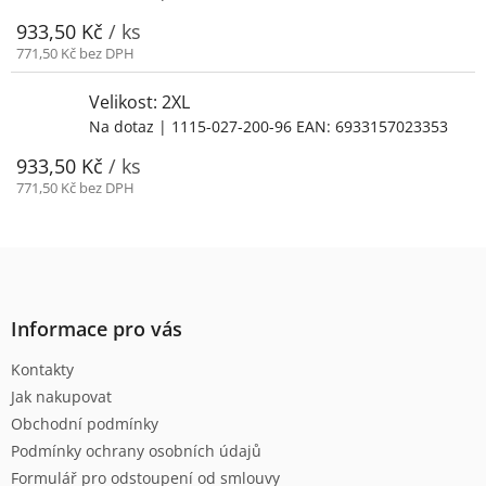
933,50 Kč
/ ks
771,50 Kč bez DPH
Velikost: 2XL
Na dotaz
| 1115-027-200-96
EAN:
6933157023353
933,50 Kč
/ ks
771,50 Kč bez DPH
Z
á
p
a
Informace pro vás
t
Kontakty
í
Jak nakupovat
Obchodní podmínky
Podmínky ochrany osobních údajů
Formulář pro odstoupení od smlouvy