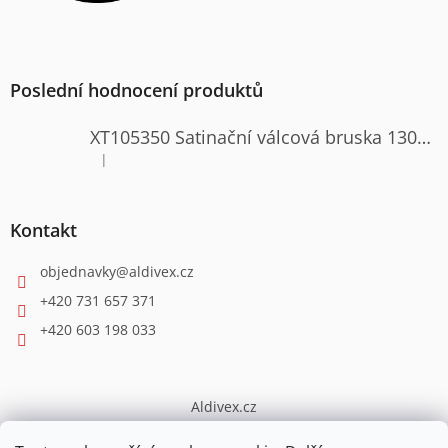
Poslední hodnocení produktů
XT105350 Satinační válcová bruska 1300W
|
Hodnocení produktu je 4 z 5 hvězdiček.
Kontakt
objednavky
@
aldivex.cz
+420 731 657 371
+420 603 198 033
Aldivex.cz
broušení