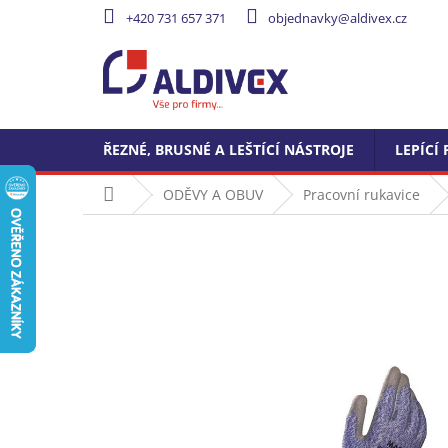
Přejít
+420 731 657 371
objednavky@aldivex.cz
na
obsah
ŘEZNÉ, BRUSNÉ A LEŠTÍCÍ NÁSTROJE
LEPÍCÍ 
Domů
ODĚVY A OBUV
Pracovní rukavice