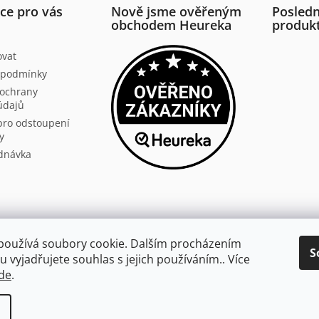
ce pro vás
Nově jsme ověřeným
Posledn
obchodem Heureka
produk
ovat
 podmínky
ochrany
údajů
pro odstoupení
y
dnávka
Aldivex.cz
používá soubory cookie. Dalším procházením
S
 vyjadřujete souhlas s jejich používáním.. Více
broušení
de
.
hrazena.
Upravit nastavení cookies