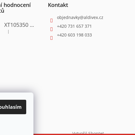
í hodnocení
Kontakt
tů
objednavky
@
aldivex.cz
XT105350 Satinační válcová bruska 1300W
+420 731 657 371
|
Hodnocení produktu je 4 z 5 hvězdiček.
+420 603 198 033
ouhlasím
Vytvořil Shoptet