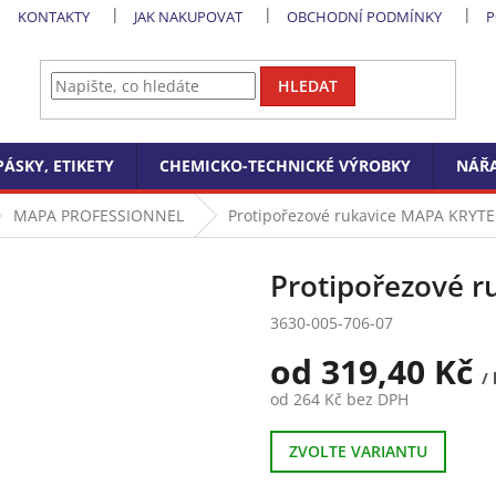
KONTAKTY
JAK NAKUPOVAT
OBCHODNÍ PODMÍNKY
P
HLEDAT
PÁSKY, ETIKETY
CHEMICKO-TECHNICKÉ VÝROBKY
NÁŘA
MAPA PROFESSIONNEL
Protipořezové rukavice MAPA KRYT
Protipořezové 
3630-005-706-07
od
319,40 Kč
/ 
od
264 Kč
bez DPH
Měrná
cena:
ZVOLTE VARIANTU