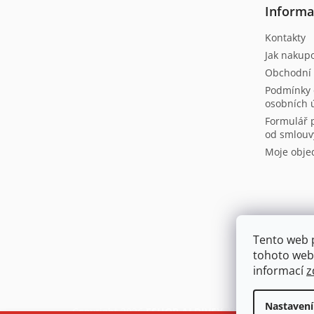
t
Informa
í
Kontakty
Jak nakup
Obchodní
Podmínky 
osobních 
Formulář 
od smlouv
Moje obje
Tento web 
tohoto webu
informací
z
Nastavení
Copyright 2026
ESHOP.ALDIVEX
. Všechna práva vy