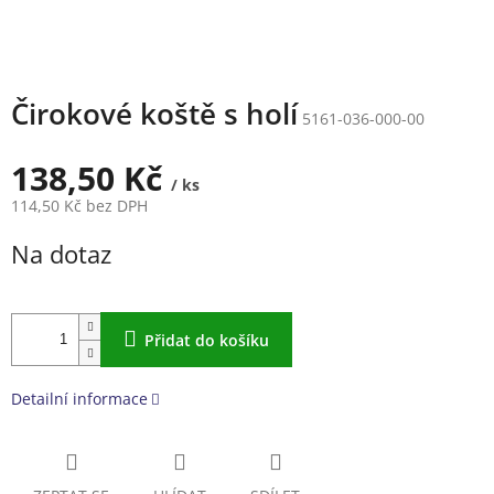
Čirokové koště s holí
5161-036-000-00
138,50 Kč
/ ks
114,50 Kč bez DPH
Měrná
Na dotaz
cena:
Přidat do košíku
Detailní informace