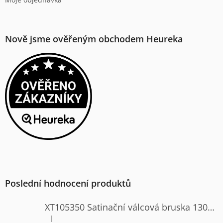
Nově jsme ověřeným obchodem Heureka
Poslední hodnocení produktů
XT105350 Satinační válcová bruska 1300W
|
Hodnocení produktu je 4 z 5 hvězdiček.