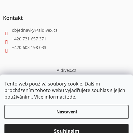
Kontakt
objednavky
@
aldivex.cz
+420 731 657 371
+420 603 198 033
Aldivex.cz
broušení
Tento web používá soubory cookie. Dalším
procházením tohoto webu vyjadřujete souhlas s jejich
používáním.. Více informací
zde
.
Vytvořil Shoptet
Nastavení
PŘI OBJEDNÁVCE NAD 5000,-Kč sleva 3%, nad 7000,-Kč sleva 4%
Copyright 2026
ESHOP.ALDIVEX
. Všechna práva vyhrazena.
z celé částky. Při opakovaných odběrech individuální ceny!
Souhlasím
Upravit nastavení cookies