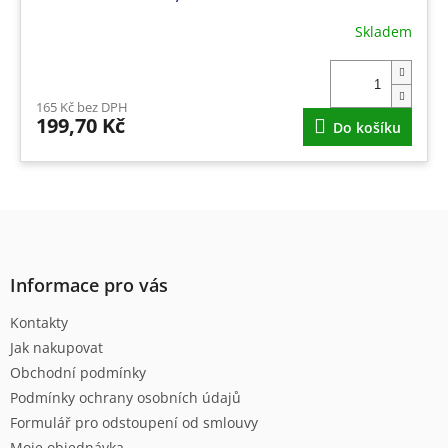
Skladem
165 Kč bez DPH
199,70 Kč
Do košíku
Z
á
p
a
Informace pro vás
t
Kontakty
í
Jak nakupovat
Obchodní podmínky
Podmínky ochrany osobních údajů
Formulář pro odstoupení od smlouvy
Moje objednávka