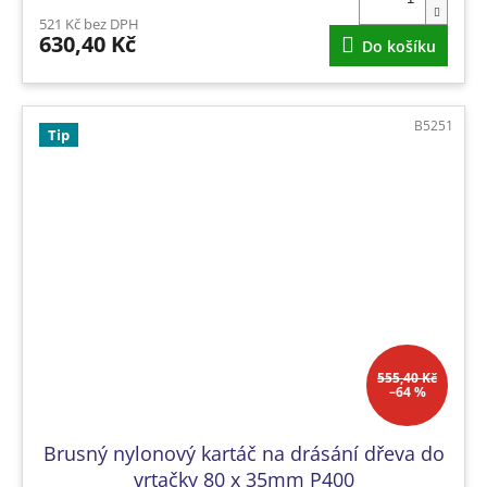
521 Kč bez DPH
630,40 Kč
Do košíku
B5251
Tip
555,40 Kč
–64 %
Brusný nylonový kartáč na drásání dřeva do
vrtačky 80 x 35mm P400