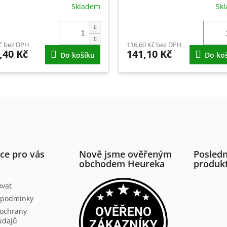
Skladem
Sk
č bez DPH
116,60 Kč bez DPH
,40 Kč
141,10 Kč
Do košíku
Do ko
ce pro vás
Nově jsme ověřeným
Posledn
obchodem Heureka
produk
ovat
 podmínky
ochrany
údajů