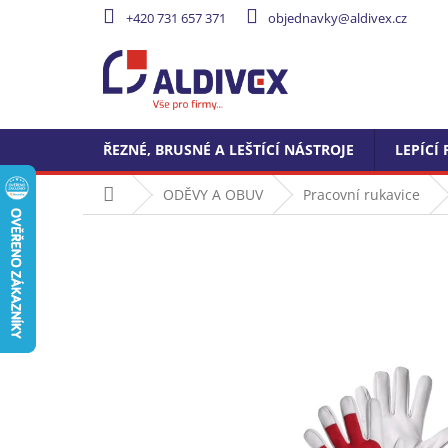
Přejít
+420 731 657 371
objednavky@aldivex.cz
na
obsah
ŘEZNÉ, BRUSNÉ A LEŠTÍCÍ NÁSTROJE
LEPÍCÍ 
Domů
ODĚVY A OBUV
Pracovní rukavice