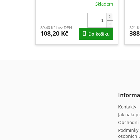
Skladem
89,40 Kč bez DPH
321 K
108,20 Kč
388
Do košíku
Z
á
p
a
t
Informa
í
Kontakty
Jak nakup
Obchodní
Podmínky 
osobních 