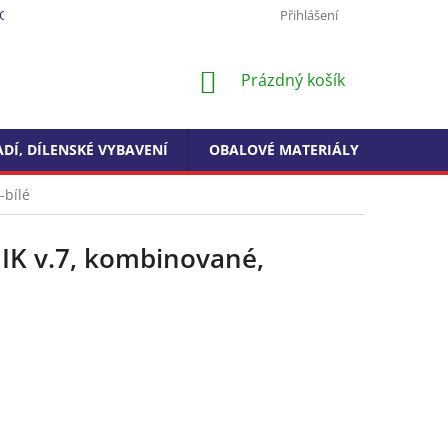
ODMÍNKY OCHRANY OSOBNÍCH ÚDAJŮ
FORMULÁŘ PRO ODSTOUPEN
Přihlášení
NÁKUPNÍ
Prázdný košík
KOŠÍK
DÍ, DÍLENSKÉ VYBAVENÍ
OBALOVÉ MATERIÁLY
DROGE
-bílé
IK v.7, kombinované,