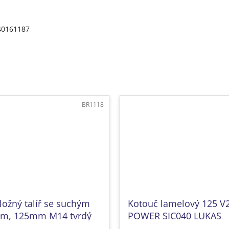
40161187
BR1118
ložný talíř se suchým
Kotouč lamelový 125 V
em, 125mm M14 tvrdý
POWER SIC040 LUKAS