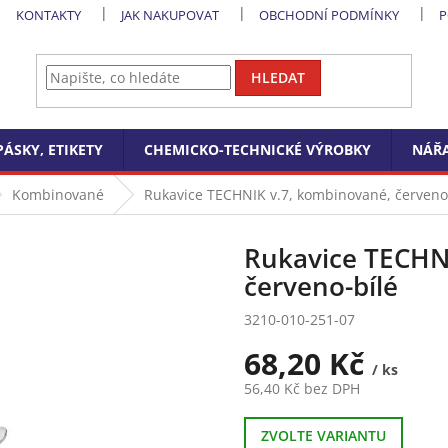
KONTAKTY
JAK NAKUPOVAT
OBCHODNÍ PODMÍNKY
P
HLEDAT
PÁSKY, ETIKETY
CHEMICKO-TECHNICKÉ VÝROBKY
NÁŘA
Kombinované
Rukavice TECHNIK v.7, kombinované, červeno
Rukavice TECHN
červeno-bílé
3210-010-251-07
68,20 Kč
/ ks
56,40 Kč bez DPH
Měrná
cena:
ZVOLTE VARIANTU