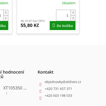
ladem
Skladem
46,10 Kč bez DPH
55,80 Kč
šíku
Do košíku
í hodnocení
Kontakt
tů
objednavky
@
aldivex.cz
XT105350 Satinační válcová bruska 1300W
+420 731 657 371
|
Hodnocení produktu je 4 z 5 hvězdiček.
+420 603 198 033