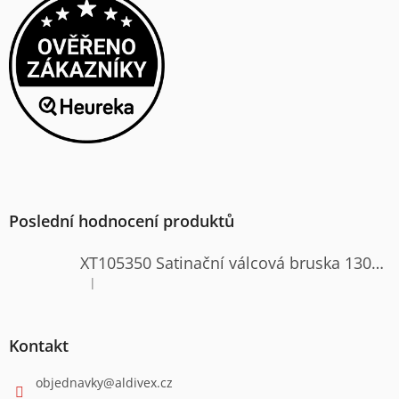
Poslední hodnocení produktů
XT105350 Satinační válcová bruska 1300W
|
Hodnocení produktu je 4 z 5 hvězdiček.
Kontakt
objednavky
@
aldivex.cz