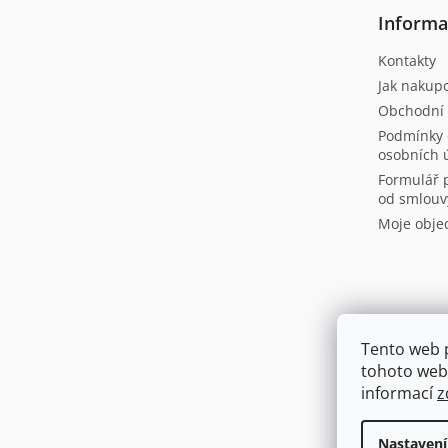
t
Informa
í
Kontakty
Jak nakup
Obchodní
Podmínky 
osobních 
Formulář 
od smlouv
Moje obje
Tento web 
tohoto webu
informací
z
Nastavení