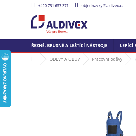
Přejít
+420 731 657 371
objednavky@aldivex.cz
na
obsah
ŘEZNÉ, BRUSNÉ A LEŠTÍCÍ NÁSTROJE
LEPÍCÍ 
Domů
ODĚVY A OBUV
Pracovní oděvy