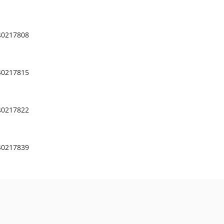
40217808
40217815
40217822
40217839