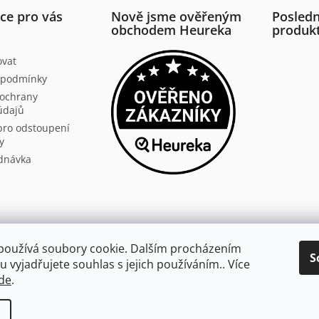
ce pro vás
Nově jsme ověřeným
Posledn
obchodem Heureka
produk
ovat
 podmínky
ochrany
údajů
pro odstoupení
y
dnávka
Aldivex.cz
používá soubory cookie. Dalším procházením
S
 vyjadřujete souhlas s jejich používáním.. Více
broušení
de
.