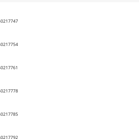
40217747
40217754
40217761
40217778
40217785
40217792