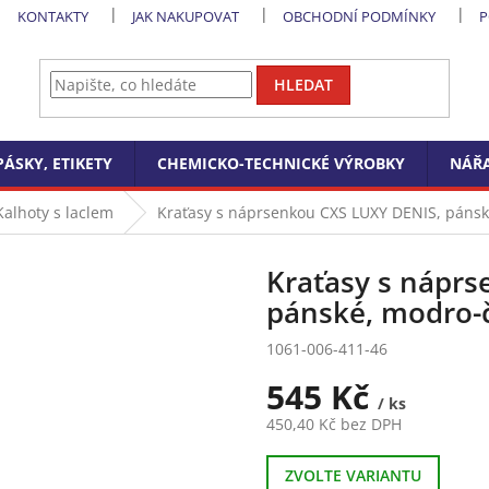
KONTAKTY
JAK NAKUPOVAT
OBCHODNÍ PODMÍNKY
P
HLEDAT
PÁSKY, ETIKETY
CHEMICKO-TECHNICKÉ VÝROBKY
NÁŘA
Kalhoty s laclem
Kraťasy s náprsenkou CXS LUXY DENIS, pánsk
Kraťasy s náprs
pánské, modro-č
1061-006-411-46
545 Kč
/ ks
450,40 Kč bez DPH
Měrná
cena:
ZVOLTE VARIANTU