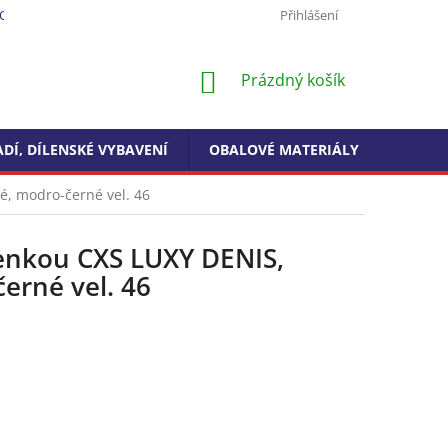
ODMÍNKY OCHRANY OSOBNÍCH ÚDAJŮ
FORMULÁŘ PRO ODSTOUPEN
Přihlášení
NÁKUPNÍ
Prázdný košík
KOŠÍK
DÍ, DÍLENSKÉ VYBAVENÍ
OBALOVÉ MATERIÁLY
DROGE
é, modro-černé vel. 46
enkou CXS LUXY DENIS,
erné vel. 46