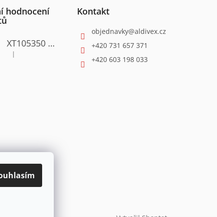
í hodnocení
Kontakt
tů
objednavky
@
aldivex.cz
XT105350 Satinační válcová bruska 1300W
+420 731 657 371
|
Hodnocení produktu je 4 z 5 hvězdiček.
+420 603 198 033
ouhlasím