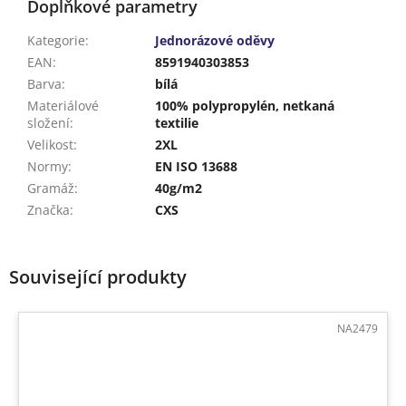
Doplňkové parametry
Kategorie
:
Jednorázové oděvy
EAN
:
8591940303853
Barva
:
bílá
Materiálové
100% polypropylén, netkaná
složení
:
textilie
Velikost
:
2XL
Normy
:
EN ISO 13688
Gramáž
:
40g/m2
Značka
:
CXS
Související produkty
NA2479