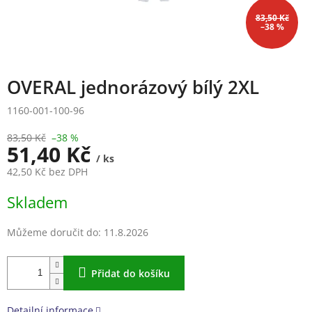
83,50 Kč
–38 %
OVERAL jednorázový bílý 2XL
1160-001-100-96
83,50 Kč
–38 %
51,40 Kč
/ ks
42,50 Kč bez DPH
Měrná
Skladem
cena:
Můžeme doručit do:
11.8.2026
Přidat do košíku
Detailní informace