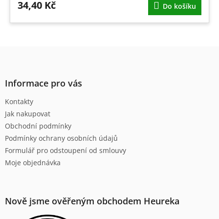
34,40 Kč
Do košíku
Z
á
p
a
Informace pro vás
t
Kontakty
í
Jak nakupovat
Obchodní podmínky
Podmínky ochrany osobních údajů
Formulář pro odstoupení od smlouvy
Moje objednávka
Nově jsme ověřeným obchodem Heureka