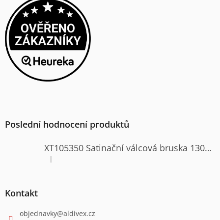
Poslední hodnocení produktů
XT105350 Satinační válcová bruska 1300W
|
Hodnocení produktu je 4 z 5 hvězdiček.
Kontakt
objednavky
@
aldivex.cz