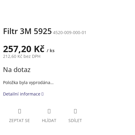
Filtr 3M 5925
4520-009-000-01
257,20 Kč
/ ks
212,60 Kč bez DPH
Měrná
Na dotaz
cena:
Položka byla vyprodána…
Detailní informace
ZEPTAT SE
HLÍDAT
SDÍLET