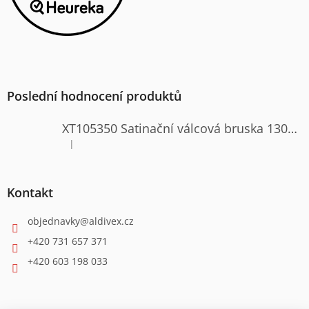
Poslední hodnocení produktů
XT105350 Satinační válcová bruska 1300W
|
Hodnocení produktu je 4 z 5 hvězdiček.
Kontakt
objednavky
@
aldivex.cz
+420 731 657 371
+420 603 198 033