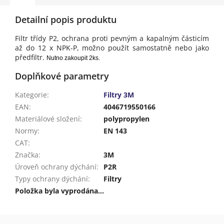
Detailní popis produktu
Filtr třídy P2, ochrana proti pevným a kapalným částicím
až do 12 x NPK-P, možno použít samostatně nebo jako
předfiltr.
Nutno zakoupit 2ks.
Doplňkové parametry
Kategorie
:
Filtry 3M
EAN
:
4046719550166
Materiálové složení
:
polypropylen
Normy
:
EN 143
CAT
:
Značka
:
3M
Úroveň ochrany dýchání
:
P2R
Typy ochrany dýchání
:
Filtry
Položka byla vyprodána…
Z