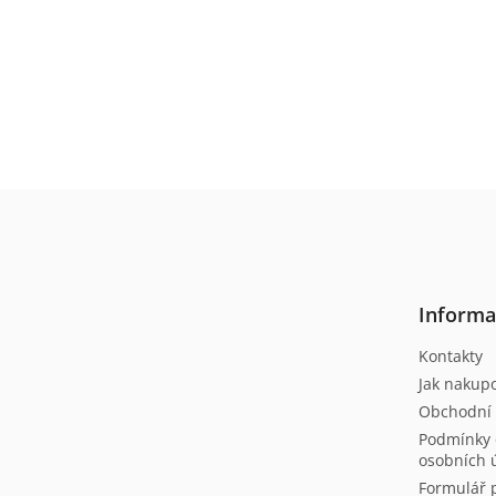
Z
á
p
a
t
Informa
í
Kontakty
Jak nakup
Obchodní
Podmínky 
osobních 
Formulář 