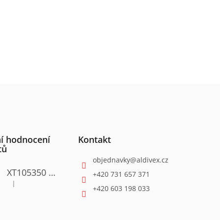
í hodnocení
Kontakt
tů
objednavky
@
aldivex.cz
XT105350 Satinační válcová bruska 1300W
+420 731 657 371
|
Hodnocení produktu je 4 z 5 hvězdiček.
+420 603 198 033