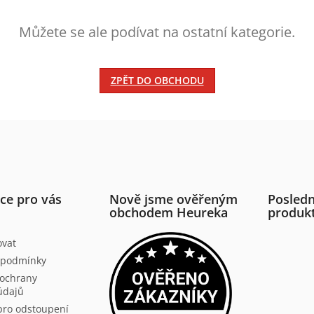
Můžete se ale podívat na ostatní kategorie.
ZPĚT DO OBCHODU
ce pro vás
Nově jsme ověřeným
Posledn
obchodem Heureka
produk
ovat
 podmínky
ochrany
údajů
pro odstoupení