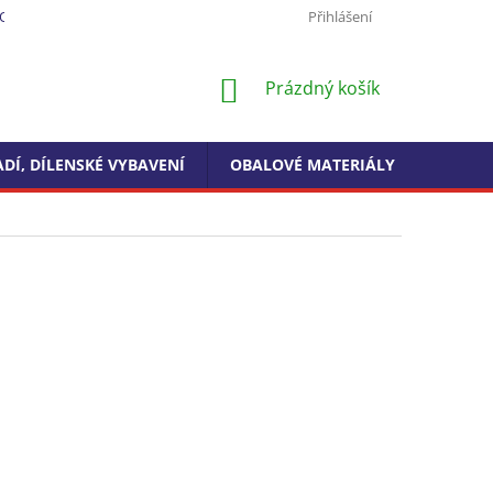
ODMÍNKY OCHRANY OSOBNÍCH ÚDAJŮ
FORMULÁŘ PRO ODSTOUPEN
Přihlášení
NÁKUPNÍ
Prázdný košík
KOŠÍK
DÍ, DÍLENSKÉ VYBAVENÍ
OBALOVÉ MATERIÁLY
DROGE