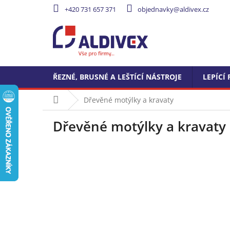
Přejít
+420 731 657 371
objednavky@aldivex.cz
na
obsah
ŘEZNÉ, BRUSNÉ A LEŠTÍCÍ NÁSTROJE
LEPÍCÍ 
Domů
Dřevěné motýlky a kravaty
Dřevěné motýlky a kravaty