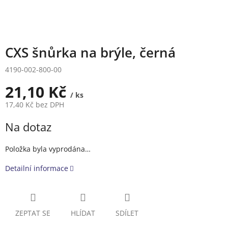
CXS šnůrka na brýle, černá
4190-002-800-00
21,10 Kč
/ ks
17,40 Kč bez DPH
Měrná
Na dotaz
cena:
Položka byla vyprodána…
Detailní informace
ZEPTAT SE
HLÍDAT
SDÍLET