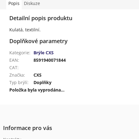
Popis
Diskuze
Detailní popis produktu
Kulatá, textilní.
Doplňkové parametry
Kategorie
:
Brýle CXS
EAN
:
8591940071844
CAT
:
Značka
:
CXS
Typ brýlí
:
Doplňky
Položka byla vyprodána…
Z
á
p
a
Informace pro vás
t