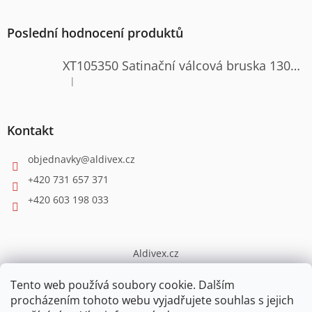
Poslední hodnocení produktů
XT105350 Satinační válcová bruska 1300W
|
Hodnocení produktu je 4 z 5 hvězdiček.
Kontakt
objednavky
@
aldivex.cz
+420 731 657 371
+420 603 198 033
Aldivex.cz
broušení
Tento web používá soubory cookie. Dalším
procházením tohoto webu vyjadřujete souhlas s jejich