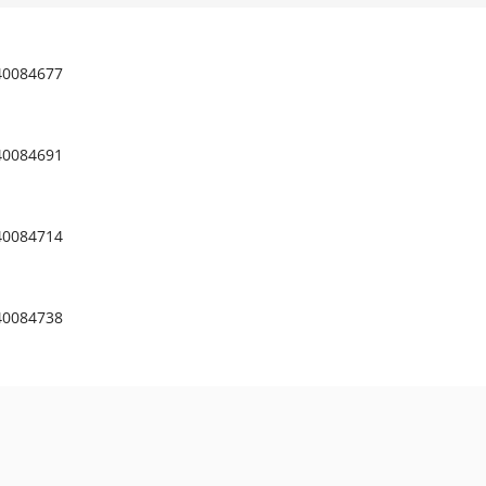
40084677
40084691
40084714
40084738