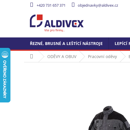
Přejít
+420 731 657 371
objednavky@aldivex.cz
na
obsah
ŘEZNÉ, BRUSNÉ A LEŠTÍCÍ NÁSTROJE
LEPÍCÍ 
Domů
ODĚVY A OBUV
Pracovní oděvy