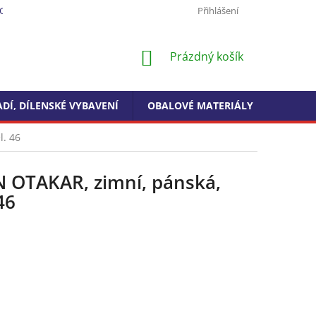
ODMÍNKY OCHRANY OSOBNÍCH ÚDAJŮ
FORMULÁŘ PRO ODSTOUPEN
Přihlášení
NÁKUPNÍ
Prázdný košík
KOŠÍK
DÍ, DÍLENSKÉ VYBAVENÍ
OBALOVÉ MATERIÁLY
DROGE
l. 46
N OTAKAR, zimní, pánská,
46