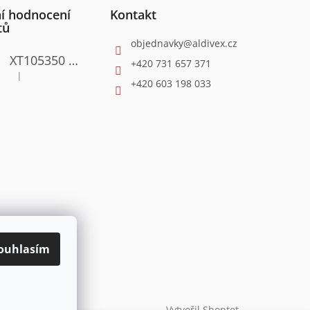
í hodnocení
Kontakt
tů
objednavky
@
aldivex.cz
XT105350 Satinační válcová bruska 1300W
+420 731 657 371
|
Hodnocení produktu je 4 z 5 hvězdiček.
+420 603 198 033
ouhlasím
Vytvořil Shoptet