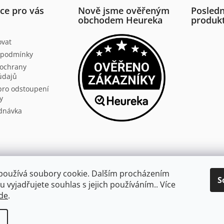
ce pro vás
Nově jsme ověřeným
Posledn
obchodem Heureka
produk
ovat
 podmínky
ochrany
údajů
pro odstoupení
y
dnávka
Aldivex.cz
používá soubory cookie. Dalším procházením
S
 vyjadřujete souhlas s jejich používáním.. Více
broušení
de
.