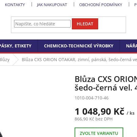
KONTAKTY
JAK NAKUPOVAT
OBCHODNÍ PODMÍNKY
P
HLEDAT
PÁSKY, ETIKETY
CHEMICKO-TECHNICKÉ VÝROBKY
NÁŘA
Blůzy
Blůza CXS ORION OTAKAR, zimní, pánská, šedo-černá ve
Blůza CXS ORIO
šedo-černá vel. 
1010-004-710-46
1 048,90 Kč
/ ks
866,90 Kč bez DPH
Měrná
cena:
ZVOLTE VARIANTU