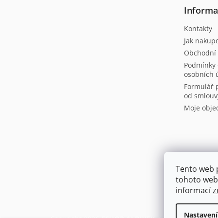
t
Informa
í
Kontakty
Jak nakup
Obchodní
Podmínky 
osobních 
Formulář 
od smlouv
Moje obje
Tento web 
tohoto webu
informací
z
Nastavení