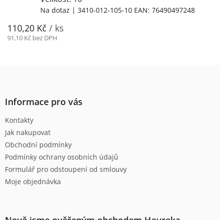
Na dotaz
| 3410-012-105-10
EAN:
76490497248
110,20 Kč
/ ks
91,10 Kč bez DPH
Z
á
p
a
Informace pro vás
t
Kontakty
í
Jak nakupovat
Obchodní podmínky
Podmínky ochrany osobních údajů
Formulář pro odstoupení od smlouvy
Moje objednávka
Nově jsme ověřeným obchodem Heureka