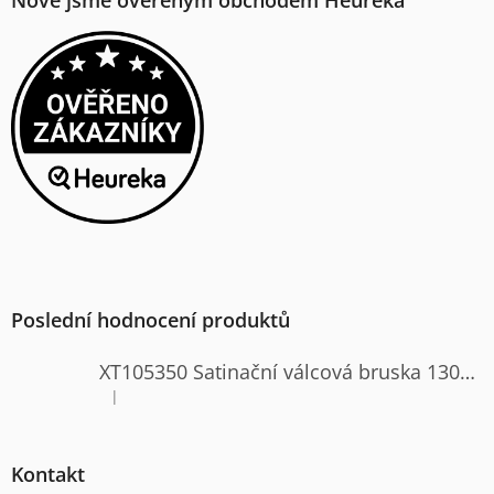
Poslední hodnocení produktů
XT105350 Satinační válcová bruska 1300W
|
Hodnocení produktu je 4 z 5 hvězdiček.
Kontakt